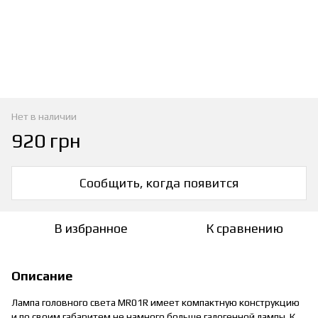
Нет в наличии
920 грн
Сообщить, когда появится
В избранное
К сравнению
Описание
Лампа головного света MR01R имеет компактную конструкцию
и по своим габаритем не намного больше галогенной лампы. К