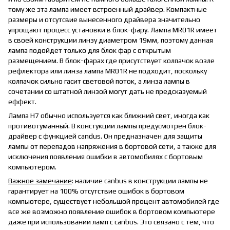
тому же эта лампа имеет встроенный драйвер. Компактные
размеры и отсутсвие вынесенного драйвера значительно
упрощают процесс установки в блок-фару. Лампа MR01R имеет
в своей конструкции линзу диаметром 19мм, поэтому данная
лампа подойдет только для блок фар с открытым
размещением. В блок-фарах где присутствует колпачок возле
рефлектора или линза лампа MR01R не подходит, поскольку
колпачок сильно гасит световой поток, а линза лампы в
сочетании со штатной линзой могут дать не предсказуемый
еффект.
Лампа H7 обычно используется как ближний свет, иногда как
противотуманный. В констукции лампы предусмотрен блок-
драйвер с функцией candus. Он предназначен для защиты
лампы от перепадов напряжения в бортовой сети, а также для
исключения появления ошибки в автомобилях с бортовым
компьютером.
Важное замечание
: наличие сanbus в конструкции лампы не
гарантирует на 100% отсутствие ошибок в бортовом
компьютере, существует небольшой процент автомобилей где
все же возможно появление ошибок в бортовом компьютере
даже при использовании ламп с сanbus. Это связано с тем, что