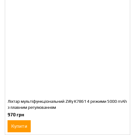
Ліхтар мультіфункціональний ZiRy K7861 4 режими 5000 mAh
з плавним регулюванням
970 грн
Купити