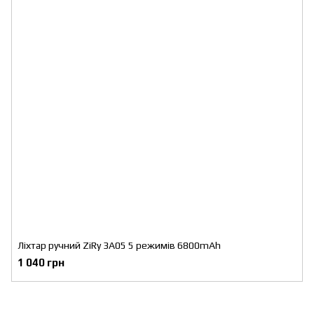
Ліхтар ручний ZiRy 3A05 5 режимів 6800mAh
1 040 грн