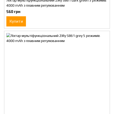
Ліхтар мультіфункціональний ZiRy S861 dark green 5 режимів
4000 mAh з плавним регулюванням
560 грн
Купити