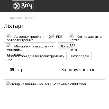
Каталог
Ліхтарі
Ліхтарі
Автоелектроніка
PDR
Світло для авто
Мінімийки та все для них
Ліхтарі
Акумулятори до електроінструменту
Розпродаж
Фільтр
За популярністю