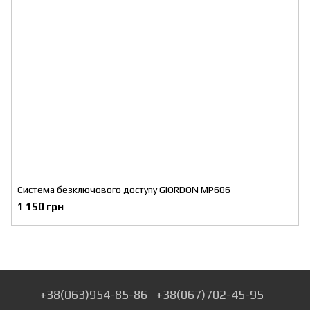
Система безключового доступу GIORDON MP686
1 150 грн
+38(063)954-85-86
+38(067)702-45-95