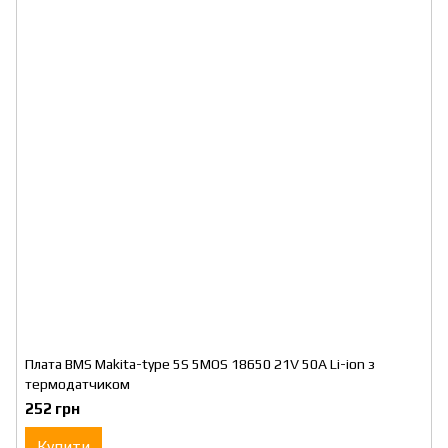
Плата BMS Makita-type 5S 5MOS 18650 21V 50A Li-ion з
термодатчиком
252 грн
Купити