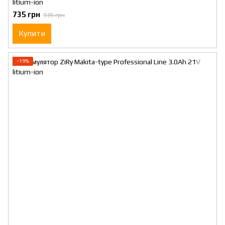
litium-ion
735 грн
935 грн
Купити
−19%