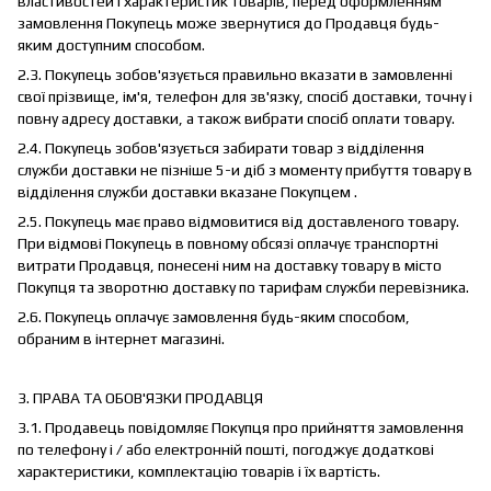
властивостей і характеристик товарів, перед оформленням
замовлення Покупець може звернутися до Продавця будь-
яким доступним способом.
2.3. Покупець зобов'язується правильно вказати в замовленні
свої прізвище, ім'я, телефон для зв'язку, спосіб доставки, точну і
повну адресу доставки, а також вибрати спосіб оплати товару.
2.4. Покупець зобов'язується забирати товар з відділення
служби доставки не пізніше 5-и діб з моменту прибуття товару в
відділення служби доставки вказане Покупцем .
2.5. Покупець має право відмовитися від доставленого товару.
При відмові Покупець в повному обсязі оплачує транспортні
витрати Продавця, понесені ним на доставку товару в місто
Покупця та зворотню доставку по тарифам служби перевізника.
2.6. Покупець оплачує замовлення будь-яким способом,
обраним в інтернет магазині.
3. ПРАВА ТА ОБОВ'ЯЗКИ ПРОДАВЦЯ
3.1. Продавець повідомляє Покупця про прийняття замовлення
по телефону і / або електронній пошті, погоджує додаткові
характеристики, комплектацію товарів і їх вартість.