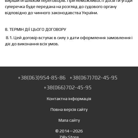
вирішити шляхом переговорів. При неможливості досягти угоди
суперечка буде передана на розгляд до судового органу
відповідно до чинного законодавства України.
8. ТЕРМІН ДІЇ ЦЬОГО ДОГОВОРУ
8.1. Цей договір вступає в силу з дати оформлення замовлення і
діє до виконання всіх умов.
+38(063)954-85-86
+38(067)702-45-95
+38(066)702-45-95
Контактна інформація
Повна версія сайту
Мапа сайту
© 2014—2026
ZiRy.Store