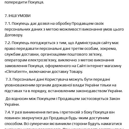
попередити Покупця.
7. ІНШІ УМОВИ
7.1. Покупець дає дозвіл на обробку Продавцем своїх
персональних даних з метою можливості виконання умов цього
Договору.
7.2. Покупець погоджується з тим, що Адміністрація сайту має
право передавати персональні дані третім особам, зокрема,
службам доставки, організаціями поштового зв'язку,
операторам електрозв'язку, виключно з метою виконання
замовлення Покупця, оформленого на Сайті інтернет магазину
«Climaterm», включаючи доставку Товару.
7.3. Персональні дані Користувача можуть бути передані
уповноваженим органам державної влади України тільки на
підставах та в порядку, встановленим законодавством України.
До відносин між Покупцем і Продавцем застосовується Закон
України.
7.4. У разі виникнення питань і претензій з боку Покупця він
повинен звернутися до Продавця будь-яким доступним
способом. Всі суперечки які виникли сторони будуть намагатися