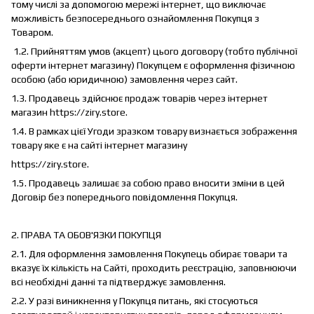
тому числі за допомогою мережі інтернет, що виключає
можливість безпосереднього ознайомлення Покупця з
Товаром.
1.2. Прийняттям умов (акцепт) цього договору (тобто публічної
оферти інтернет магазину) Покупцем є оформлення фізичною
особою (або юридичною) замовлення через сайт.
1.3. Продавець здійснює продаж товарів через інтернет
магазин https://ziry.store.
1.4. В рамках цієї Угоди зразком товару визнається зображення
товару яке є на сайті інтернет магазину
https://ziry.store.
1.5. Продавець залишає за собою право вносити зміни в цей
Договір без попереднього повідомлення Покупця.
2. ПРАВА ТА ОБОВ'ЯЗКИ ПОКУПЦЯ
2.1. Для оформлення замовлення Покупець обирає товари та
вказує їх кількість на Сайті, проходить реєстрацію, заповнюючи
всі необхідні данні та підтверджує замовлення.
2.2. У разі виникнення у Покупця питань, які стосуються