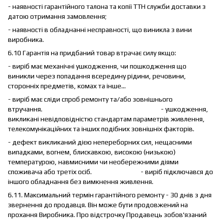
- наявності гарантійного талона та копії ТТН служби доставки з
датою отримання замовлення;
- наявності в обладнанні несправності, що виникла з вини
виробника.
6.10 Гарантія на придбаний товар втрачає силу якщо:
- виріб має механічні ушкодження, чи пошкодження що
виникли через попадання всередину рідини, речовини,
сторонніх предметів, комах та інше…
- виріб має сліди спроб ремонту та/або зовнішнього
втручання. - ушкодження,
викликані невідповідністю стандартам параметрів живлення,
телекомунікаційних та інших подібних зовнішніх факторів.
- дефект викликаний дією непереборних сил, нещасними
випадками, вогнем, блискавкою, високою (низькою)
температурою, навмисними чи необережними діями
споживача або третіх осіб. - виріб підключався до
іншого обладнання без вимкнення живлення.
6.11. Максимальний термін гарантійного ремонту - 30 днів з дня
звернення до продавця. Він може бути продовжений на
прохання Виробника. Про відстрочку Продавець зобов'язаний