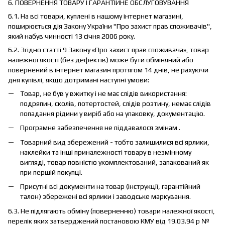
6. ПОВЕРНЕННЯ ТОВАРУ І ГАРАНТІЙНЕ ОБСЛУГОВУВАННЯ
6.1. На всі товари, куплені в нашому інтернет магазині,
поширюється дія Закону України "Про захист прав споживачів",
який набув чинності 13 січня 2006 року.
6.2. Згідно статті 9 Закону «Про захист прав споживача», товар
належної якості (без дефектів) може бути обміняний або
повернений в інтернет магазин протягом 14 днів, не рахуючи
дня купівлі, якщо дотримані наступні умови:
Товар, не був у вжитку і не має слідів використання:
подряпин, сколів, потертостей, слідів розтину, немає слідів
попадання рідини у виріб або на упаковку, документацію.
Програмне забезпечення не піддавалося змінам .
Товарний вид збережений - тобто залишилися всі ярлики,
наклейки та інші приналежності товару в незмінному
вигляді, товар повністю укомплектований, запакований як
при першій покупці.
Присутні всі документи на товар (інструкції, гарантійний
талон) збережені всі ярлики і заводське маркування.
6.3. Не підлягають обміну (поверненню) товари належної якості,
перелік яких затверджений постановою КМУ від 19.03.94 р №