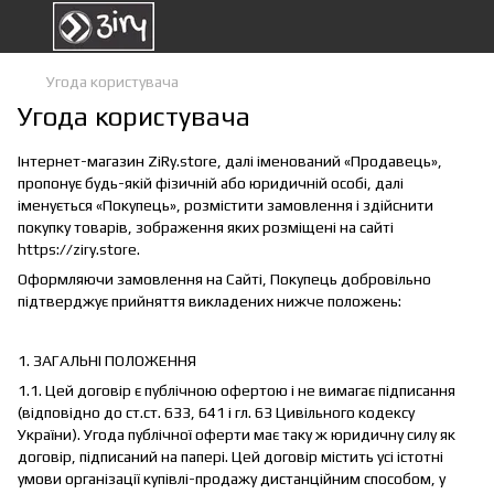
Угода користувача
Угода користувача
Інтернет-магазин ZiRy.store, далі іменований «Продавець»,
пропонує будь-якій фізичній або юридичній особі, далі
іменується «Покупець», розмістити замовлення і здійснити
покупку товарів, зображення яких розміщені на сайті
https://ziry.store.
Оформляючи замовлення на Сайті, Покупець добровільно
підтверджує прийняття викладених нижче положень:
1. ЗАГАЛЬНІ ПОЛОЖЕННЯ
1.1. Цей договір є публічною офертою і не вимагає підписання
(відповідно до ст.ст. 633, 641 і гл. 63 Цивільного кодексу
України). Угода публічної оферти має таку ж юридичну силу як
договір, підписаний на папері. Цей договір містить усі істотні
умови організації купівлі-продажу дистанційним способом, у