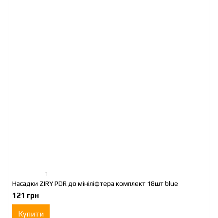
1
Насадки ZIRY PDR до мініліфтера комплект 18шт blue
121 грн
Купити