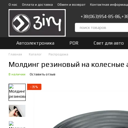
Перейти к основному контенту
О нас
Оплата и доставка
Обмен и возврат
Контактная информац
+38(063)954-85-86,
+3
Автоэлектроника
PDR
Свет для авто
Главная
Каталог
Распродажа
Молдинг резиновый на колесные а
В наличии
Оставить отзыв
−35%