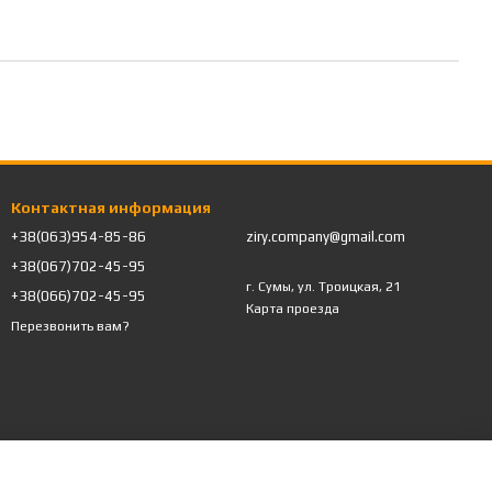
Контактная информация
+38(063)954-85-86
ziry.company@gmail.com
+38(067)702-45-95
г. Сумы, ул. Троицкая, 21
+38(066)702-45-95
Карта проезда
Перезвонить вам?