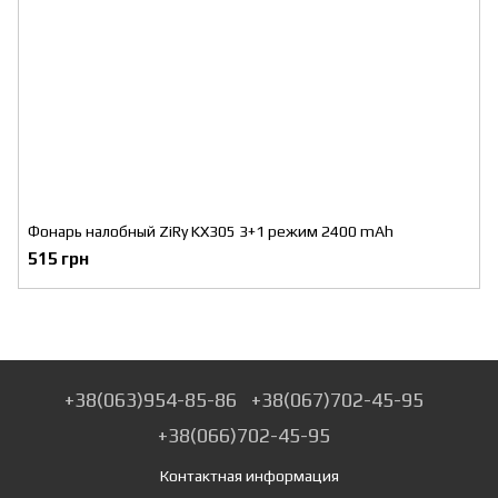
Фонарь налобный ZiRy KX305 3+1 режим 2400 mAh
515 грн
+38(063)954-85-86
+38(067)702-45-95
+38(066)702-45-95
Контактная информация