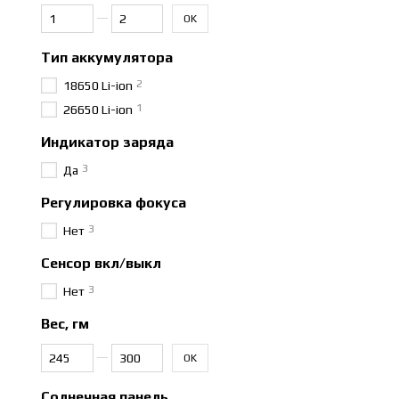
От Количество аккумуляторов
До Количество аккумуляторов
OK
Тип аккумулятора
2
18650 Li-ion
1
26650 Li-ion
Индикатор заряда
3
Да
Регулировка фокуса
3
Нет
Сенсор вкл/выкл
3
Нет
Вес, гм
От Вес, гм
До Вес, гм
OK
Солнечная панель