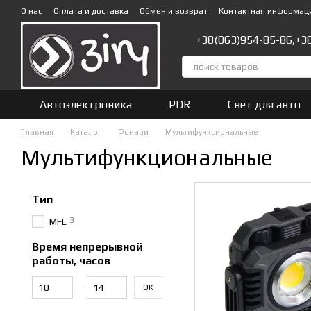
Перейти к основному контенту
О нас
Оплата и доставка
Обмен и возврат
Контактная информац
+38(063)954-85-86,
+3
Автоэлектроника
PDR
Свет для авто
Главная
Каталог
Фонари
Мультифункциональные
Мультифункциональные
Тип
3
MFL
Время непрерывной
работы, часов
От Время непрерывной работы, часов
До Время непрерывной работы, часов
OK