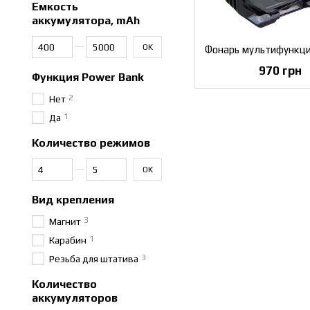
Емкость
аккумулятора, mAh
От Емкость аккумулятора, mAh
До Емкость аккумулятора, mAh
OK
970 грн
Функция Power Bank
2
Нет
1
Да
Количество режимов
От Количество режимов
До Количество режимов
OK
Вид крепления
3
Магнит
1
Карабин
3
Резьба для штатива
Количество
аккумуляторов