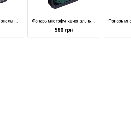
Фонарь мультифункциональный ZiRy K7861 4 режима 5000 mAh с плавной регулировкой
Фонарь многофункциональныйZiRy S861 dark green 5 режимов 4000 mAh с плавной регулировкой
560 грн