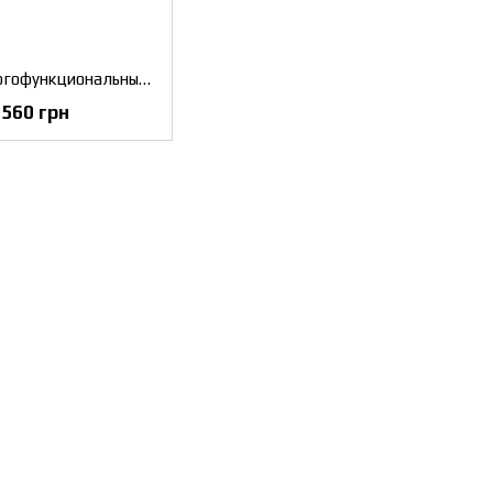
Фонарь многофункциональныйZiRy S861 grey 5 режимов 4000 mAh с плавной регулировкой
560 грн