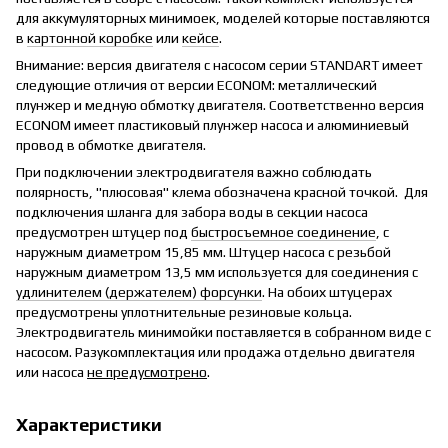
для аккумуляторных минимоек, моделей которые поставляются
в
картонной коробке
или
кейсе
.
Внимание: версия двигателя с насосом серии STANDART имеет
следующие отличия от версии ECONOM: металлический
плунжер и медную обмотку двигателя. Соответственно версия
ECONOM имеет пластиковый плунжер насоса и алюминиевый
провод в обмотке двигателя.
При подключении электродвигателя важно соблюдать
полярность, "плюсовая" клема обозначена красной точкой. Для
подключения шланга для забора воды в секции насоса
предусмотрен штуцер под
быстросъемное соединение
, с
наружным диаметром 15,85 мм. Штуцер насоса с резьбой
наружным диаметром 13,5 мм используется для соединения с
удлинителем (держателем) форсунки
. На обоих штуцерах
предусмотрены уплотнительные резиновые кольца.
Электродвигатель минимойки поставляется в собранном виде с
насосом. Разукомплектация или продажа отдельно двигателя
или насоса
не предусмотрено
.
Характеристики