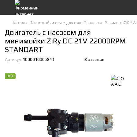
Каталог
Минимойки и все для них
Запчасти
Запчасти ZIRY A.
Двигатель с насосом для
минимойки ZiRy DC 21V 22000RPM
STANDART
Артикул:
1000010005841
8 отзывов
ХИТ