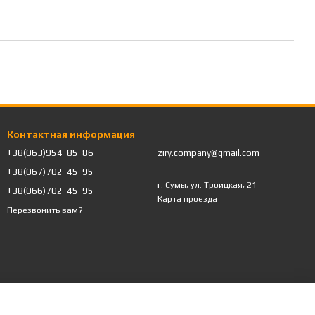
Контактная информация
+38(063)954-85-86
ziry.company@gmail.com
+38(067)702-45-95
г. Сумы, ул. Троицкая, 21
+38(066)702-45-95
Карта проезда
Перезвонить вам?