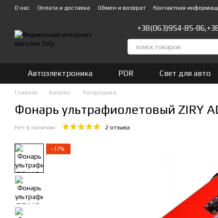
Перейти к основному контенту
О нас
Оплата и доставка
Обмен и возврат
Контактная информац
+38(063)954-85-86,
+3
Автоэлектроника
PDR
Свет для авто
Главная
Каталог
Распродажа
Фонарь ультрафиолетовый ZIRY A
Нет в наличии
2 отзыва
−17%