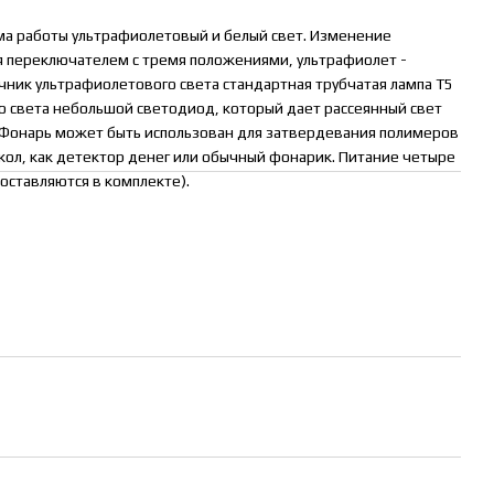
а работы ультрафиолетовый и белый свет. Изменение
 переключателем с тремя положениями, ультрафиолет -
чник ультрафиолетового света стандартная трубчатая лампа Т5
о света небольшой светодиод, который дает рассеянный свет
 Фонарь может быть использован для затвердевания полимеров
ол, как детектор денег или обычный фонарик. Питание четыре
поставляются в комплекте).