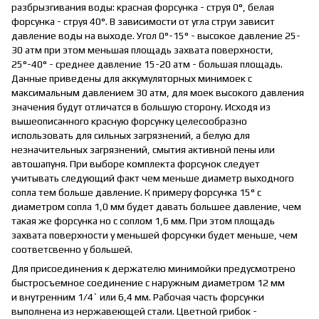
разбрызгивания воды: красная форсунка - струя 0°, белая
форсунка - струя 40°. В зависимости от угла струи зависит
давление воды на выходе. Угол 0°-15° - высокое давление 25-
30 атм при этом меньшая площадь захвата поверхности,
25°-40° - среднее давление 15-20 атм - большая площадь.
Данные приведены для аккумуляторных минимоек с
максимальным давлением 30 атм, для моек высокого давления
значения будут отличатся в большую сторону. Исходя из
вышеописанного красную форсунку целесообразно
использовать для сильных загрязнений, а белую для
незначительных загрязнений, смытия активной пены или
автошапуня. При выборе комплекта форсунок следует
учитывать следующий факт чем меньше диаметр выходного
сопла тем больше давление. К примеру форсунка 15° с
диаметром сопла 1,0 мм будет давать большее давление, чем
такая же форсунка но с соплом 1,6 мм. При этом площадь
захвата поверхности у меньшей форсунки будет меньше, чем
соответсвенно у большей.
Для присоединения к держателю минимойки предусмотрено
быстросъемное соединение с наружным диаметром 12 мм
и внутренним 1/4` или 6,4 мм. Рабочая часть форсунки
выполнена из нержавеющей стали. Цветной грибок -