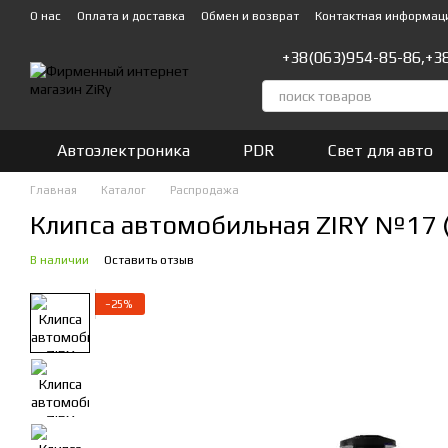
Перейти к основному контенту
О нас
Оплата и доставка
Обмен и возврат
Контактная информац
+38(063)954-85-86,
+3
Автоэлектроника
PDR
Свет для авто
Главная
Каталог
Распродажа
Клипса автомобильная ZIRY №17 
В наличии
Оставить отзыв
−25%