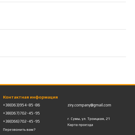
Контактная информация
+38(063)954-85-86
ziry.company@gmail.com
+38(067)702-45-95
г. Сумы, ул. Троицкая, 21
+38(066)702-45-95
Карта проезда
Перезвонить вам?