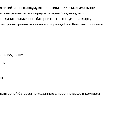
я литий-ионных аккумуляторов типа 18650. Максимальное
ожно разместить в корпусе батареи 5 единиц, что
соединительная часть батареи соответствует стандарту
ектроинструменте китайского бренда Dayi. Комплект поставки:
0 (1х5) - 2шт.
шт.
шт.
муляторной батареи не указанные в перечне выше в комплект