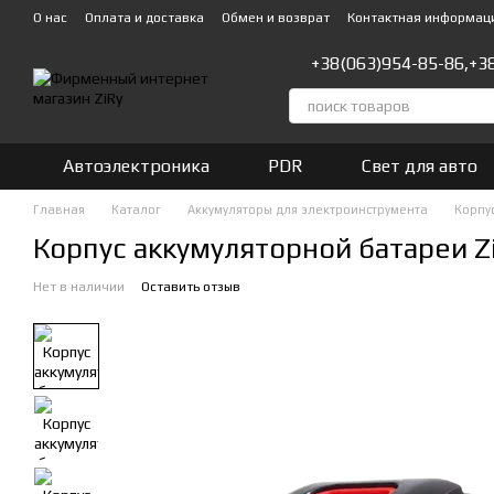
Перейти к основному контенту
О нас
Оплата и доставка
Обмен и возврат
Контактная информац
+38(063)954-85-86,
+3
Автоэлектроника
PDR
Свет для авто
Главная
Каталог
Аккумуляторы для электроинструмента
Корпу
Корпус аккумуляторной батареи Zi
Нет в наличии
Оставить отзыв