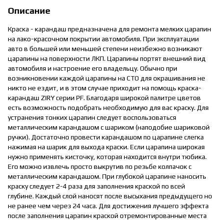
Описание
Краска - карандаш предназначена для ремонта мелких царапин
на лако-красочном покрытии автомобиля. При эксплуатации
авто в большей или меньшей степени неизбежно возникают
царапины на поверхности ЛКП. Царапины портят внешний вид
автомобиля и настроение его владельцу. Обычно при
возникновении каждой царапины на СТО для окрашивания не
никто не ездит, и в этом случае приходит на помощь краска-
карандаш ZIRY серии PF. Благодаря широкой палитре цветов
есть возможность подобрать необходимую для вас краску. Для
устранения тонких царапин следует воспользоваться
металлическим карандашом с шариком (наподобие шариковой
ручки). Достаточно провести карандашом по царапине слегка
нажимая на шарик для выхода краски. Если царапина широкая
нужно применять кисточку, которая находится внутри тюбика.
Его можно извлечь просто выкрутив по резьбе колпачок с
металлическим карандашом. При глубокой царапине наносить
краску следует 2-4 раза для заполнения краской по всей
глубине. Каждый слой наносят после высыхания предыдущего но
не ранее чем через 24 часа. Для достижения лучшего эффекта
после заполнения царапин краской отремонтированные места