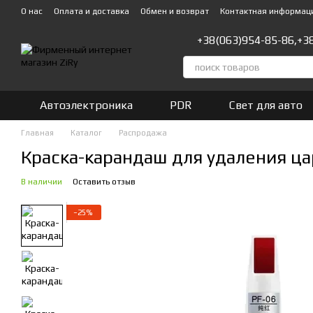
Перейти к основному контенту
О нас
Оплата и доставка
Обмен и возврат
Контактная информац
+38(063)954-85-86,
+3
Автоэлектроника
PDR
Свет для авто
Главная
Каталог
Распродажа
Краска-карандаш для удаления ца
В наличии
Оставить отзыв
−25%