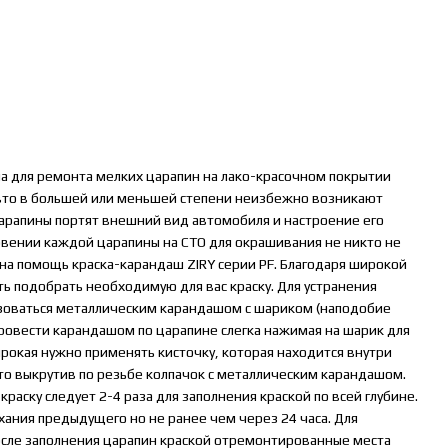
а для ремонта мелких царапин на лако-красочном покрытии
авто в большей или меньшей степени неизбежно возникают
арапины портят внешний вид автомобиля и настроение его
овении каждой царапины на СТО для окрашивания не никто не
 на помощь краска-карандаш ZIRY серии PF. Благодаря широкой
ь подобрать необходимую для вас краску. Для устранения
ьзоваться металлическим карандашом с шариком (наподобие
ровести карандашом по царапине слегка нажимая на шарик для
ирокая нужно применять кисточку, которая находится внутри
то выкрутив по резьбе колпачок с металлическим карандашом.
краску следует 2-4 раза для заполнения краской по всей глубине.
хания предыдущего но не ранее чем через 24 часа. Для
сле заполнения царапин краской отремонтированные места