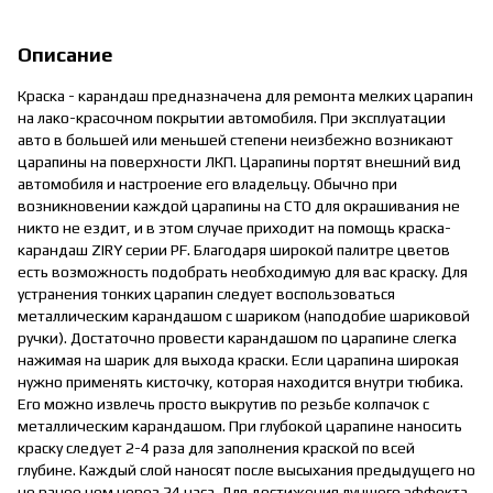
Описание
Краска - карандаш предназначена для ремонта мелких царапин
на лако-красочном покрытии автомобиля. При эксплуатации
авто в большей или меньшей степени неизбежно возникают
царапины на поверхности ЛКП. Царапины портят внешний вид
автомобиля и настроение его владельцу. Обычно при
возникновении каждой царапины на СТО для окрашивания не
никто не ездит, и в этом случае приходит на помощь краска-
карандаш ZIRY серии PF. Благодаря широкой палитре цветов
есть возможность подобрать необходимую для вас краску. Для
устранения тонких царапин следует воспользоваться
металлическим карандашом с шариком (наподобие шариковой
ручки). Достаточно провести карандашом по царапине слегка
нажимая на шарик для выхода краски. Если царапина широкая
нужно применять кисточку, которая находится внутри тюбика.
Его можно извлечь просто выкрутив по резьбе колпачок с
металлическим карандашом. При глубокой царапине наносить
краску следует 2-4 раза для заполнения краской по всей
глубине. Каждый слой наносят после высыхания предыдущего но
не ранее чем через 24 часа. Для достижения лучшего эффекта