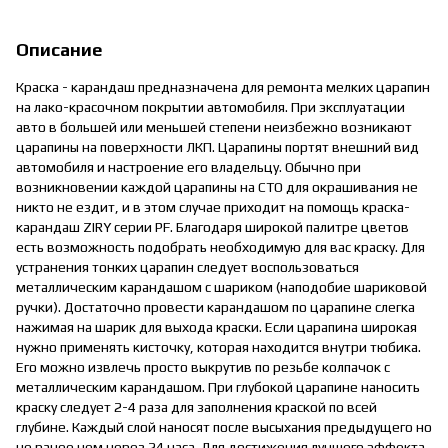
Описание
Краска - карандаш предназначена для ремонта мелких царапин
на лако-красочном покрытии автомобиля. При эксплуатации
авто в большей или меньшей степени неизбежно возникают
царапины на поверхности ЛКП. Царапины портят внешний вид
автомобиля и настроение его владельцу. Обычно при
возникновении каждой царапины на СТО для окрашивания не
никто не ездит, и в этом случае приходит на помощь краска-
карандаш ZIRY серии PF. Благодаря широкой палитре цветов
есть возможность подобрать необходимую для вас краску. Для
устранения тонких царапин следует воспользоваться
металлическим карандашом с шариком (наподобие шариковой
ручки). Достаточно провести карандашом по царапине слегка
нажимая на шарик для выхода краски. Если царапина широкая
нужно применять кисточку, которая находится внутри тюбика.
Его можно извлечь просто выкрутив по резьбе колпачок с
металлическим карандашом. При глубокой царапине наносить
краску следует 2-4 раза для заполнения краской по всей
глубине. Каждый слой наносят после высыхания предыдущего но
не ранее чем через 24 часа. Для достижения лучшего эффекта