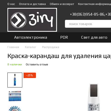
Перейти к основному контенту
О нас
Оплата и доставка
Обмен и возврат
Контактная информац
+38(063)954-85-86,
+3
Автоэлектроника
PDR
Свет для авто
Главная
Каталог
Распродажа
Краска-карандаш для удаления ца
В наличии
Оставить отзыв
−25%