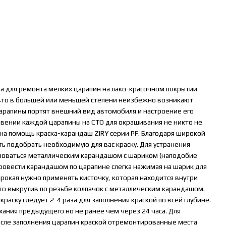
а для ремонта мелких царапин на лако-красочном покрытии
авто в большей или меньшей степени неизбежно возникают
арапины портят внешний вид автомобиля и настроение его
овении каждой царапины на СТО для окрашивания не никто не
 на помощь краска-карандаш ZIRY серии PF. Благодаря широкой
ь подобрать необходимую для вас краску. Для устранения
ьзоваться металлическим карандашом с шариком (наподобие
ровести карандашом по царапине слегка нажимая на шарик для
ирокая нужно применять кисточку, которая находится внутри
то выкрутив по резьбе колпачок с металлическим карандашом.
краску следует 2-4 раза для заполнения краской по всей глубине.
хания предыдущего но не ранее чем через 24 часа. Для
сле заполнения царапин краской отремонтированные места