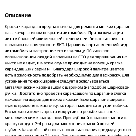
Описание
Краска - карандаш предназначена для ремонта мелких царапин
на лако-красочном покрытии автомобиля. При эксплуатации
авто в большей или меньшей степени неизбежно возникают
царапины на поверхности ЛКП. Царапины портят внешний вид
автомобиля и настроение его владельцу. Обычно при
возникновении каждой царапины на СТО для окрашивания не
никто не ездит, и в этом случае приходит на помощь краска-
карандаш ZIRY серии PF. Благодаря широкой палитре цветов
есть возможность подобрать необходимую для вас краску. Для
устранения тонких царапин следует воспользоваться
металлическим карандашом с шариком (наподобие шариковой
ручки). Достаточно провести карандашом по царапине слегка
нажимая на шарик для выхода краски. Если царапина широкая
нужно применять кисточку, которая находится внутри тюбика.
Его можно извлечь просто выкрутив по резьбе колпачок с
металлическим карандашом. При глубокой царапине наносить
краску следует 2-4 раза для заполнения краской по всей
глубине. Каждый слой наносят после высыхания предыдущего но
не ранее чем через 24 часа. Для достижения лучшего эффекта