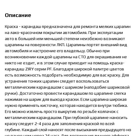
Описание
Краска - карандаш предназначена для ремонта мелких царапин
на лако-красочном покрытии автомобиля. При эксплуатации
авто в большей или меньшей степени неизбежно возникают
царапины на поверхности ЛКП. Царапины портят внешний вид
автомобиля и настроение его владельцу. Обычно при
возникновении каждой царапины на СТО для окрашивания не
никто не ездит, и в этом случае приходит на помощь краска-
карандаш ZIRY серии PF. Благодаря широкой палитре цветов
есть возможность подобрать необходимую для вас краску. Для
устранения тонких царапин следует воспользоваться
металлическим карандашом с шариком (наподобие шариковой
ручки). Достаточно провести карандашом по царапине слегка
нажимая на шарик для выхода краски. Если царапина широкая
нужно применять кисточку, которая находится внутри тюбика.
Его можно извлечь просто выкрутив по резьбе колпачок с
металлическим карандашом. При глубокой царапине наносить
краску следует 2-4 раза для заполнения краской по всей
глубине. Каждый слой наносят после высыхания предыдущего но
не ранее чем через 24 часа. Для достижения лучшего эффекта