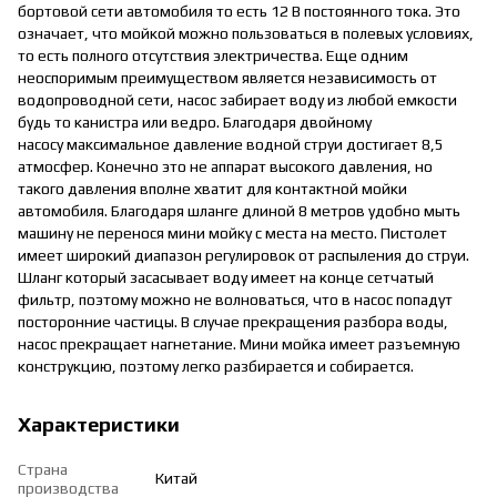
бортовой сети автомобиля то есть 12 В постоянного тока. Это
означает, что мойкой можно пользоваться в полевых условиях,
то есть полного отсутствия электричества. Еще одним
неоспоримым преимуществом является независимость от
водопроводной сети, насос забирает воду из любой емкости
будь то канистра или ведро. Благодаря двойному
насосу максимальное давление водной струи достигает 8,5
атмосфер. Конечно это не аппарат высокого давления, но
такого давления вполне хватит для контактной мойки
автомобиля. Благодаря шланге длиной 8 метров удобно мыть
машину не перенося мини мойку с места на место. Пистолет
имеет широкий диапазон регулировок от распыления до струи.
Шланг который засасывает воду имеет на конце сетчатый
фильтр, поэтому можно не волноваться, что в насос попадут
посторонние частицы. В случае прекращения разбора воды,
насос прекращает нагнетание. Мини мойка имеет разъемную
конструкцию, поэтому легко разбирается и собирается.
Характеристики
Страна
Китай
производства