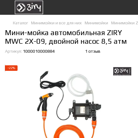
Каталог
Минимойки и все для них
Минимойки
Минимойки ZI
Мини-мойка автомобильная ZIRY
MWC 2X-09, двойной насос 8,5 атм
Артикул:
1000010000884
1 отзыв
−22%