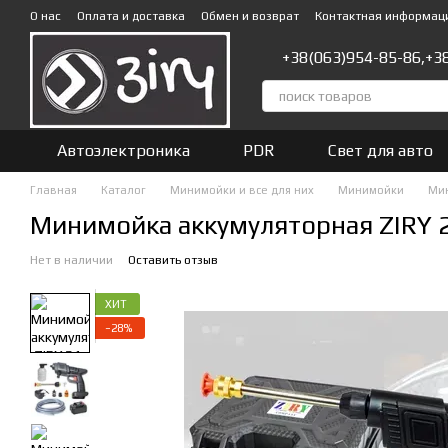
Перейти к основному контенту
О нас
Оплата и доставка
Обмен и возврат
Контактная информац
+38(063)954-85-86,
+3
Автоэлектроника
PDR
Свет для авто
Главная
Каталог
Минимойки и все для них
Минимойки
Мин
Минимойка аккумуляторная ZIRY 2
Нет в наличии
Оставить отзыв
ХИТ
−28%