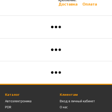
крепление.
минимойка высокого 
Доставка
Оплата
Каталог
Клиентам
Автоэлектроника
Вход в личный кабинет
PDR
О нас