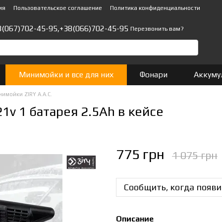
ия
Пользовательское соглашение
Политика конфиденциальности
8(067)702-45-95,
+38(066)702-45-95
Перезвонить вам?
Минимойки и все для них
Фонари
Аккуму
имойки ZIRY A.A.C.
1v 1 батарея 2.5Ah в кейсе
775 грн
1 075 грн
Сообщить, когда появи
Описание