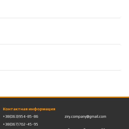
давления. мини мойка высокого давления.
Контактная информация
+38(063)954-85-86
ziry.company@gmail.com
+38(067)702-45-95