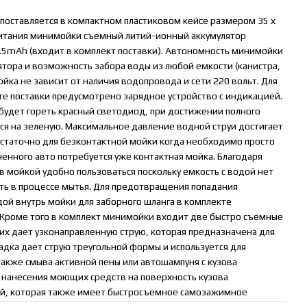
поставляется в компактном пластиковом кейсе размером 35 х
 питания минимойки съемный литий-ионный аккумулятор
.5mAh (входит в комплект поставки). Автономность минимойки
ятора и возможность забора воды из любой емкости (канистра,
йка не зависит от наличия водопровода и сети 220 вольт. Для
те поставки предусмотрено зарядное устройство с индикацией.
 будет гореть красный светодиод, при достижении полного
ся на зеленую. Максимальное давление водной струи достигает
остаточно для безконтактной мойки когда необходимо просто
зненного авто потребуется уже контактная мойка. Благодаря
в мойкой удобно пользоваться поскольку емкость с водой нет
ь в процессе мытья. Для предотвращения попадания
дой внутрь мойки для заборного шланга в комплекте
 Кроме того в комплект минимойки входит две быстро съемные
 них дает узконаправленную струю, которая предназначена для
садка дает струю треугольной формы и используется для
также смыва активной пены или автошампуня с кузова
 нанесения моющих средств на поверхность кузова
кой, которая также имеет быстросъемное самозажимное