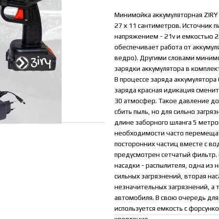
Минимойка аккумуляторная ZIRY 
27 х 11 сантиметров. Источник
напряжением - 21v и емкостью 2
обеспечивает работа от аккумул
ведро). Другими словами минимо
зарядки аккумулятора в комплек
В процессе заряда аккумулятора
заряда красная идикация сменит
30 атмосфер. Такое давление д
сбить пыль, но для сильно загря
длине заборного шланга 5 метро
необходимости часто перемещат
посторонних частиц вместе с во
предусмотрен сетчатый фильтр.
насадки - распылителя, одна из
сильных загрязнений, вторая на
незначительных загрязнений, а 
автомобиля. В свою очередь для
используется емкость с форсун