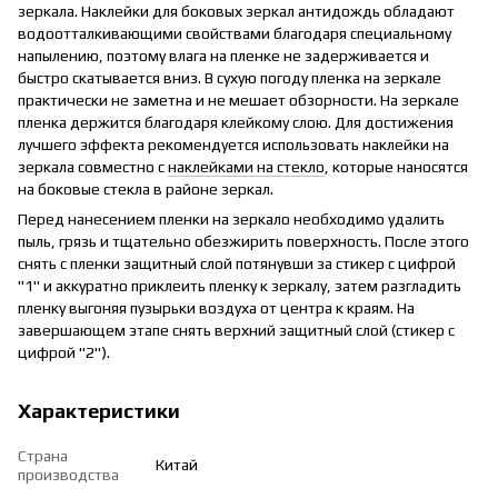
зеркала. Наклейки для боковых зеркал антидождь обладают
водоотталкивающими свойствами благодаря специальному
напылению, поэтому влага на пленке не задерживается и
быстро скатывается вниз. В сухую погоду пленка на зеркале
практически не заметна и не мешает обзорности. На зеркале
пленка держится благодаря клейкому слою. Для достижения
лучшего эффекта рекомендуется использовать наклейки на
зеркала совместно с
наклейками на стекло
, которые наносятся
на боковые стекла в районе зеркал.
Перед нанесением пленки на зеркало необходимо удалить
пыль, грязь и тщательно обезжирить поверхность. После этого
снять с пленки защитный слой потянувши за стикер с цифрой
"1" и аккуратно приклеить пленку к зеркалу, затем разгладить
пленку выгоняя пузырьки воздуха от центра к краям. На
завершающем этапе снять верхний защитный слой (стикер с
цифрой "2").
Характеристики
Страна
Китай
производства