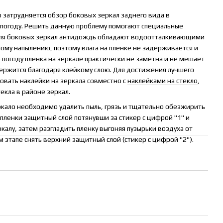
 затрудняется обзор боковых зеркал заднего вида в
погоду. Решить данную проблему помогают специальные
 для боковых зеркал антидождь обладают водоотталкивающими
ому напылению, поэтому влага на пленке не задерживается и
ю погоду пленка на зеркале практически не заметна и не мешает
держится благодаря клейкому слою. Для достижения лучшего
вать наклейки на зеркала совместно с
наклейками на стекло
,
екла в районе зеркал.
кало необходимо удалить пыль, грязь и тщательно обезжирить
с пленки защитный слой потянувши за стикер с цифрой "1" и
ркалу, затем разгладить пленку выгоняя пузырьки воздуха от
 этапе снять верхний защитный слой (стикер с цифрой "2").