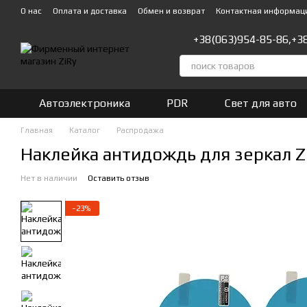
Перейти к основному контенту
О нас
Оплата и доставка
Обмен и возврат
Контактная информац
+38(063)954-85-86,
+3
Автоэлектроника
PDR
Свет для авто
Главная
Каталог
Распродажа
Наклейка антидождь для зеркал Z
Нет в наличии
Оставить отзыв
−23%