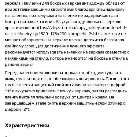
зеркала. Наклейки для боковых зеркал антидождь обладают
водоотталкивающими свойствами благодаря специальному
напылению, поэтому влага на пленке не задерживается и
быстро скатывается вниз. В сухую погоду пленка на зеркале
практически не
https://ziry.store/ua/copy_nakleyka-antidozhd-
na-steklo-ziry-qp1629-175x200-komplekt-2sht/
заметна и не
мешает обзорности. На зеркале пленка держится благодаря
клейкому слою. Для достижения лучшего эффекта
рекомендуется использовать наклейки на зеркала совместно с
наклейками на стекло
, которые наносятся на боковые стекла в
районе зеркал.
Перед нанесением пленки на зеркало необходимо удалить
пыль, грязь и тщательно обезжирить поверхность. После этого
снять с пленки защитный слой потянувши за стикер с цифрой
"1" и аккуратно приклеить пленку к зеркалу, затем разгладить
пленку выгоняя пузырьки воздуха от центра к краям. На
завершающем этапе снять верхний защитный слой (стикер с
цифрой "2").
Характеристики