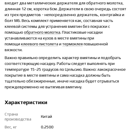
входит два металлических держателя для обратного молотка,
длинная 12 см, коротка 6см. Держатели в свою очередь состоят
из трех предметов - непосредсвенно держатель, контргайка и
болт М6. Весь комплект применяется как, составная часть
клеевой системы для устранения вмятин без покраски с
помощью
обратного молотка
. Пластиковые насадки
устанавливаются на кузов в месте вмятины при
помощи
клеевого пистолета
и
термокле
я
повышенной
вязкости.
Важно правильно определить характер вмятины и подобрать
соответствующую насадку. Работы следует выполнять при
температуре 15-25 градусов по Цельсию. Важно: лакокрасочное
покрытие в месте вмятины и сама насадка должны быть
тщательно обезжиренные, иначе насадка будет отрываться
преждевременно не вытягивая вмятину.
Характеристики
Страна
Китай
производства
Вес, кг
0.2500