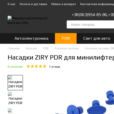
Перейти к основному контенту
О нас
Оплата и доставка
Обмен и возврат
Контактная информац
+38(063)954-85-86,
+3
Автоэлектроника
PDR
Свет для авто
Главная
Каталог
PDR
Клеевая система
Клеевая система ZIR
Насадки ZIRY PDR для минилифте
В наличии
1 отзыв