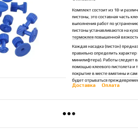
Комплект состоит из 18-и разли
пистоны, это составная часть кл
выполнения работ по устранени
пистоны устанавливаются на куз
термокле
я
повышенной вязкости
Каждая насадка (пистон) предн
правильно определить характер 
минилифтера). Работы следует в
помощью клеевого пистолета и т
покрытие в месте вмятины и са
будет отрываться преждевремен
Доставка
Оплата