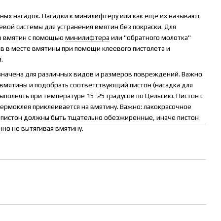
чных насадок. Насадки к минилифтеру или как еще их называют
еевой системы для устранения вмятин без покраски. Для
ю вмятин с помощью
минилифтера
или "обратного молотка"
ов в месте вмятины при помощи клеевого пистолета и
.
азначена для различных видов и размеров повреждений. Важно
вмятины и подобрать соответствующий пистон (насадка для
ыполнять при температуре 15-25 градусов по Цельсию. Пистон с
ермоклея приклеивается на вмятину. Важно: лакокрасочное
м пистон должны быть тщательно обезжиренные, иначе пистон
но не вытягивая вмятину.