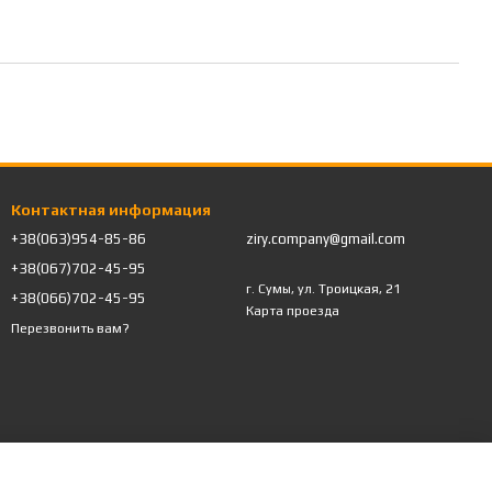
Контактная информация
+38(063)954-85-86
ziry.company@gmail.com
+38(067)702-45-95
г. Сумы, ул. Троицкая, 21
+38(066)702-45-95
Карта проезда
Перезвонить вам?