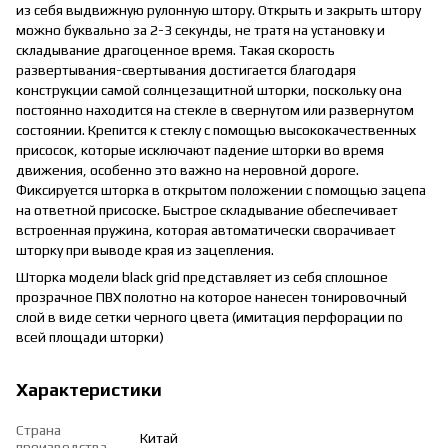
из себя выдвижную рулонную штору. Открыть и закрыть штору
можно буквально за 2-3 секунды, не тратя на установку и
складывание драгоценное время. Такая скорость
развертывания-свертывания достигается благодаря
конструкции самой солнцезащитной шторки, поскольку она
постоянно находится на стекле в свернутом или развернутом
состоянии. Крепится к стеклу с помощью высококачественных
присосок, которые исключают падение шторки во время
движения, особенно это важно на неровной дороге.
Фиксируется шторка в открытом положении с помощью зацепа
на ответной присоске. Быстрое складывание обеспечивает
встроенная пружина, которая автоматически сворачивает
шторку при выводе края из зацепления.
Шторка модели black grid представляет из себя сплошное
прозрачное ПВХ полотно на которое нанесен тонировочный
слой в виде сетки черного цвета (имитация перфорации по
всей площади шторки)
Характеристики
Страна
Китай
производства