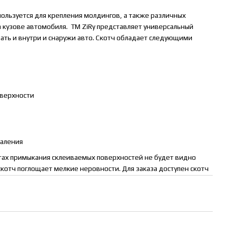
ользуется для крепления молдингов, а также различных
 на кузове автомобиля. ТМ ZiRy представляет универсальный
ать и внутри и снаружи авто. Скотч обладает следующими
оверхности
даления
стах примыкания склеиваемых поверхностей не будет видно
скотч поглощает мелкие неровности. Для заказа доступен скотч