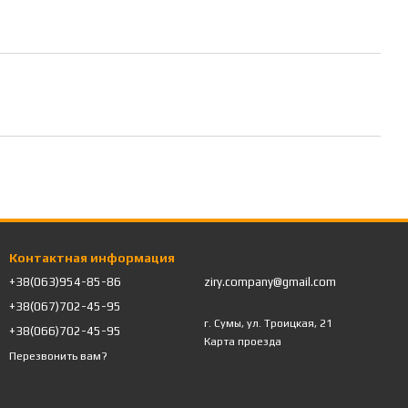
Контактная информация
+38(063)954-85-86
ziry.company@gmail.com
+38(067)702-45-95
г. Сумы, ул. Троицкая, 21
+38(066)702-45-95
Карта проезда
Перезвонить вам?