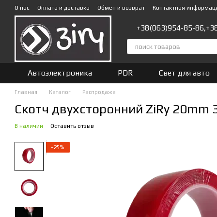
Перейти к основному контенту
О нас
Оплата и доставка
Обмен и возврат
Контактная информац
+38(063)954-85-86,
+3
Автоэлектроника
PDR
Свет для авто
Главная
Каталог
Распродажа
Скотч двухсторонний ZiRy 20mm
В наличии
Оставить отзыв
−25%