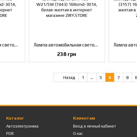
Лампа автомобильная светодиодная ZIRY BAY15D - P21/5W (1157) 168smd-3014, белая-желтая
Лампа автомобильная светодиодная ZIRY T20 - W21/5W (7443) 168smd-3014, белая-желтая
238 грн
Назад
1
...
5
6
7
8
Каталог
Клиентам
Автоэлектроника
Вход в личный кабинет
PDR
О нас