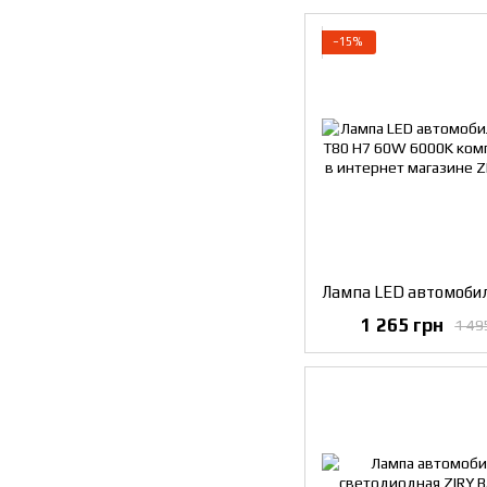
−15%
1 265 грн
1 49