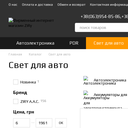
Перейти к основному контенту
О нас
Оплата и доставка
Обмен и возврат
Контактная информац
+38(063)954-85-86,
+3
Автоэлектроника
PDR
Свет для авто
Главная
Каталог
Свет для авто
Свет для авто
Автоэлектроника
1
Новинка
Бренд
Аккумуляторы для
156
ZIRY A.A.C.
Цена, грн
От Цена, грн
До Цена, грн
OK