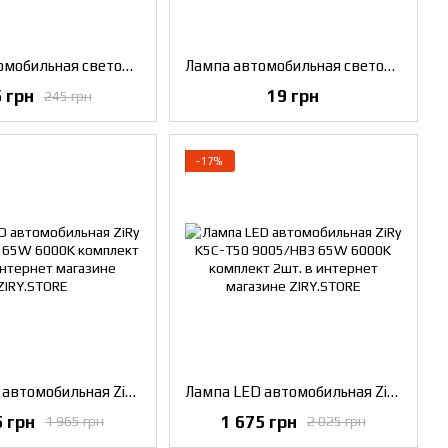
Лампа автомобильная светодиодная ZiRy Pro Series BAY15D - P21/5W (1157) 126smd-2016, желтая
Лампа автомобильная светодиодная ZiRy BA9S - T4W (2835), красная
 грн
19 грн
245 грн
−17%
Лампа LED автомобильная ZiRy K5C-T50 H1 65W 6000K комплект 2шт.
Лампа LED автомобильная ZiRy K5C-T50 9005/HB3 65W 6000K комплект 2шт.
5 грн
1 675 грн
1 965 грн
2 025 грн