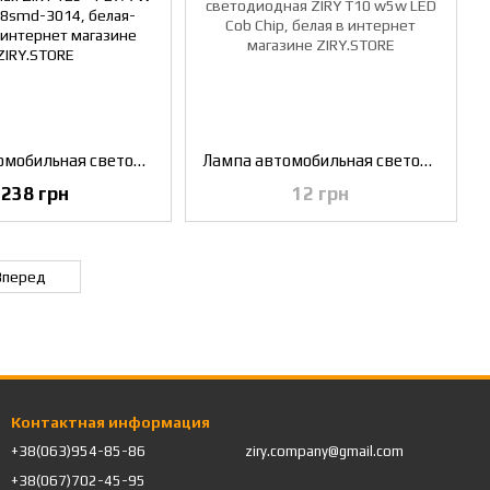
Лампа автомобильная светодиодная ZIRY T25 - P27/7W (3157) 168smd-3014, белая-желтая
Лампа автомобильная светодиодная ZIRY T10 w5w LED Cob Chip, белая
238 грн
12 грн
Вперед
Контактная информация
+38(063)954-85-86
ziry.company@gmail.com
+38(067)702-45-95