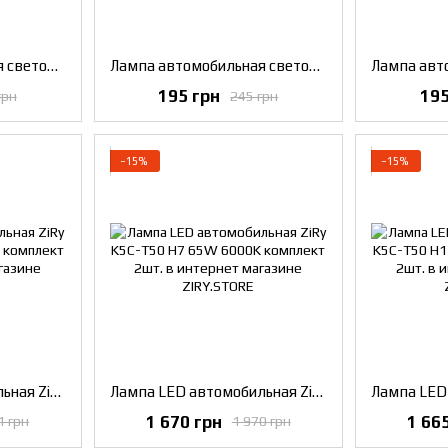
Лампа автомобильная светодиодная ZiRy Pro Series BAU15S - PY21W (1156) 126smd-2016, красная
Лампа автомобильная светодиодная ZiRy Pro Series BAY15D - P21/5W (1157) 126smd-2016, белая
195 грн
195
грн
245 грн
−15%
−15%
Лампа LED автомобильная ZiRy K5C-T50 H4 65W 6000K комплект 2шт.
Лампа LED автомобильная ZiRy K5C-T50 H7 65W 6000K комплект 2шт.
1 670 грн
1 66
1 грн
1 970 грн