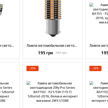
Лампа автомобильная светодиодная ZiRy T10 W5W 9SMD-2016, красная
Лампа автомобильная светодиодная ZiRy Pro Series BA15S - P21W (1156) 126smd-2016, желтая
195 грн
195
245 грн
−20%
−20%