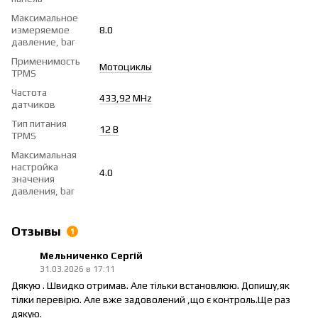
Максимальное
измеряемое
8.0
давление, bar
Применимость
Мотоциклы
TPMS
Частота
433,92 MHz
датчиков
Тип питания
12 В
TPMS
Максимальная
настройка
4.0
значения
давления, bar
Отзывы
1
Мельниченко Сергій
31.03.2026 в 17:11
Дякую . Швидко отримав. Але тільки встановлюю. Допишу,як
тілки перевірю. Але вже задоволений ,що є контроль.Ще раз
дякую.