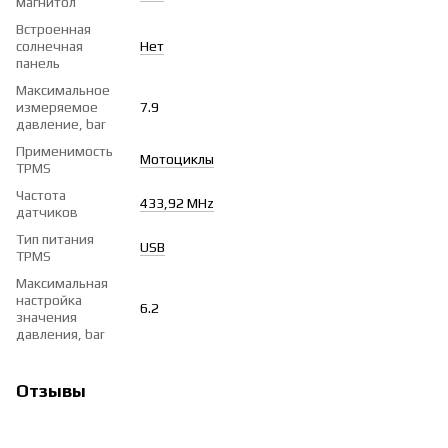
магнитол
Встроенная
солнечная
Нет
панель
Максимальное
измеряемое
7.9
давление, bar
Применимость
Мотоциклы
TPMS
Частота
433,92 MHz
датчиков
Тип питания
USB
TPMS
Максимальная
настройка
6.2
значения
давления, bar
Отзывы