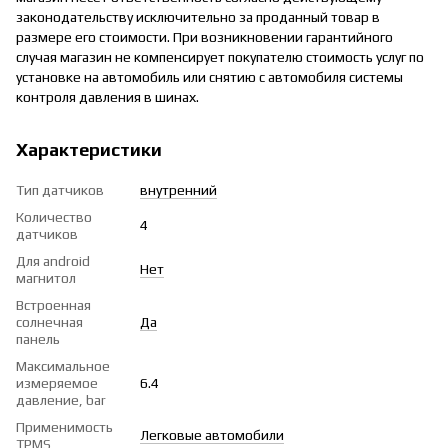
законодательству исключительно за проданный товар в
размере его стоимости. При возникновении гарантийного
случая магазин не компенсирует покупателю стоимость услуг по
установке на автомобиль или снятию с автомобиля системы
контроля давления в шинах.
Характеристики
Тип датчиков
внутренний
Количество
4
датчиков
Для android
Нет
магнитол
Встроенная
солнечная
Да
панель
Максимальное
измеряемое
6.4
давление, bar
Применимость
Легковые автомобили
TPMS