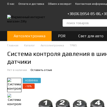
Перейти к основному контенту
О нас
Оплата и доставка
Обмен и возврат
Контактная информац
+38(063)954-85-86,
+3
Автоэлектроника
PDR
Свет для авто
Главная
Каталог
Автоэлектроника
TPMS
Система контроля давления в шина
датчики
Нет в наличии
Оставить отзыв
НОВИНКА
−16%