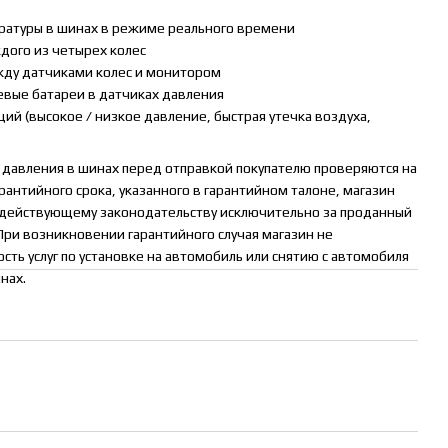
ературы в шинах в режиме реального времени
ждого из четырех колес
жду датчиками колес и монитором
евые батареи в датчиках давления
ций (высокое / низкое давление, быстрая утечка воздуха,
 давления в шинах перед отправкой покупателю проверяются на
рантийного срока, указанного в гарантийном талоне, магазин
о действующему законодательству исключительно за проданный
 При возникновении гарантийного случая магазин не
сть услуг по установке на автомобиль или снятию с автомобиля
нах.