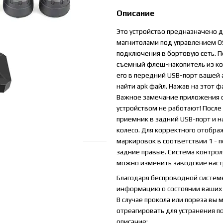
Описание
Это устройство предназначено 
магнитолами под управлением OS 
подключения в бортовую сеть. 
съемный флеш-накопитель из ком
его в передний USB-порт вашей
найти apk файл. Нажав на этот ф
Важное замечание приложения ск
устройством не работают! После
приемник в задний USB-порт и н
колесо. Для корректного отобра
маркировок в соответствии 1 - п
задние правые. Система контрол
можно изменить заводские наст
Благодаря беспроводной системе
информацию о состоянии ваших 
В случае прокола или пореза вы
отреагировать для устранения 
описание: