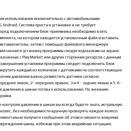
для использования исключительно с автомобильными
Android. Система проста в установке и не требует
Перед подключением блок-приемника необходимо взять
плекта, на котором находится установочный файл и вставить
 автомагнитолы, затем с помощью файлового менеджера
айл начните установку программы следуя подсказкам на экране.
ачанные с Play Market или других сторонних ресурсов с данным
 завершения установки программы следует подключить блок
акрутить каждый из колпачков с датчиками на соответствующее
жения давления важно разместить датчики согласно
ереднее левое, 2- переднее правое, 3 и 4 - задние левые и 5-6 -
я давления в шинах готова к использованию. По желанию
ройки.
 контроля давления в шинах вы всегда будете знать актуальную
колес, без необходимости вручную проверять каждое колесо.
 моментально получите сообщение об этом и сможете вовремя
повреждения шины, избежав при этом аварийную ситуацию.