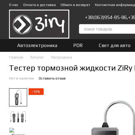
Перейти к основному контенту
О нас
Оплата и доставка
Обмен и возврат
Контактная информац
+38(063)954-85-86,
+3
Автоэлектроника
PDR
Свет для авто
Главная
Каталог
Распродажа
Тестер тормозной жидкости ZiRy
Нет в наличии
Оставить отзыв
−16%