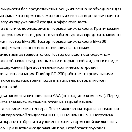
 жидкости без преувеличения вещь жизенно необходимая для
й факт, что тормозная жидкость является гигроскопичной, то
влагу из окружающей среды, а эффективность
тва влаги содержащейся в тормозной жидкости. Критическим
одержания влаги. Для того что бы вовремя определить момент
жит тестер BF-200. Тестер тормозной жидкости BF-200
профессионального использования на станциях
дойдет для автолюбителей. Тестер оснащен монохромным
м отображается уровень влаги в тормозной жидкости в виде
 содержания. При достижении критического уровня
вая сигнализация. Прибор BF-200 работает с тремя типами
Также предусмотрена подсветка экрана, которая может
й кнопкой.
два элемента питания типа ААА (не входят в комплект). Перед
ите элементы питания в отсек на задней панели
 для включения тестера, После включения экрана, с помощью
ип тормозной жидкости DOT3, DOT4 или DOT5.1. Погрузите
а экране отобразится уровень влаги в тормозной жидкости в
тов. При высоком содержании воды сработает звуковая