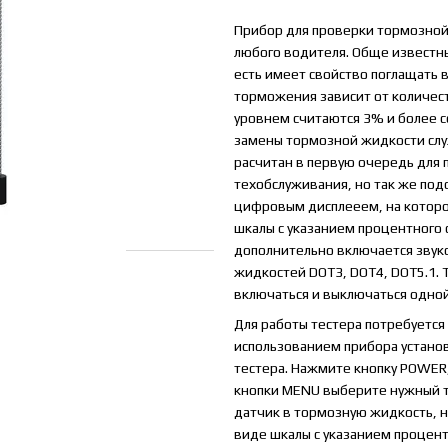
Прибор для проверки тормозной
любого водителя. Обще известны
есть имеет свойство поглащать 
торможения зависит от количес
уровнем считаются 3% и более с
замены тормозной жидкости слу
расчитан в первую очередь для 
техобслуживания, но так же по
цифровым дисплееем, на которо
шкалы с указанием процентного
дополнительно включается звуко
жидкостей DOT3, DOT4, DOT5.1. 
включаться и выключаться одно
Для работы тестера потребуется 
использованием прибора установ
тестера. Нажмите кнопку POWER,
кнопки MENU выберите нужный т
датчик в тормозную жидкость, н
виде шкалы с указанием процен