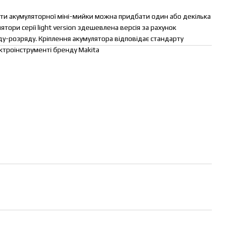
ти акумуляторної міні-мийки можна придбати один або декілька
тори серії light version здешевлена версія за рахунок
ду-розряду. Кріплення акумулятора відповідає стандарту
ктроінструменті бренду Makita