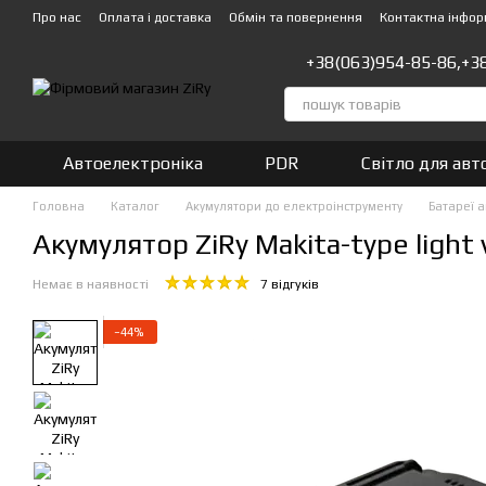
Перейти до основного контенту
Про нас
Оплата і доставка
Обмін та повернення
Контактна інфор
+38(063)954-85-86,
+3
Автоелектроніка
PDR
Світло для авт
Головна
Каталог
Акумулятори до електроінструменту
Батареї 
Акумулятор ZiRy Makita-type light 
Немає в наявності
7 відгуків
−44%