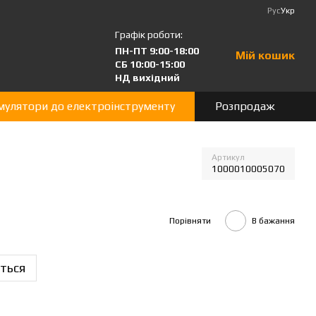
Рус
Укр
Графік роботи:
ПН-ПТ 9:00-18:00
Мій кошик
СБ 10:00-15:00
НД вихідний
мулятори до електроінструменту
Розпродаж
Артикул
1000010005070
Порівняти
В бажання
ться