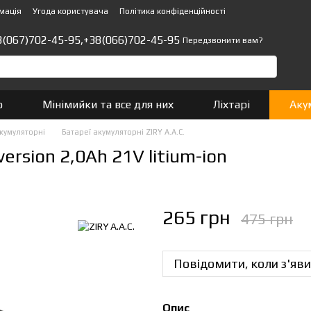
мація
Угода користувача
Політика конфіденційності
8(067)702-45-95,
+38(066)702-45-95
Передзвонити вам?
о
Мінімийки та все для них
Ліхтарі
Аку
акумуляторні
Батареї акумуляторні ZIRY A.A.C.
version 2,0Ah 21V litium-ion
265 грн
475 грн
Повідомити, коли з'яви
Опис