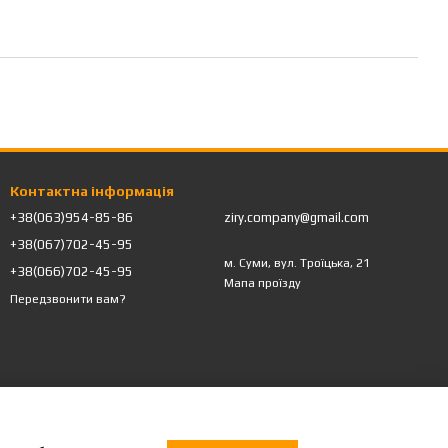
Контактна інформація
+38(063)954-85-86
ziry.company@gmail.com
+38(067)702-45-95
м. Суми, вул. Троїцька, 21
+38(066)702-45-95
Мапа проїзду
Передзвонити вам?