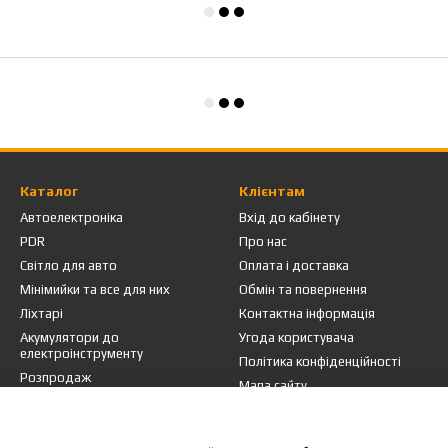
Каталог
Клієнтам
Автоелектроніка
Вхід до кабінету
PDR
Про нас
Світло для авто
Оплата і доставка
Мінімийки та все для них
Обмін та повернення
Ліхтарі
Контактна інформація
Акумулятори до
Угода користувача
електроінструменту
Політика конфіденційності
Розпродаж
Мапа сайту
Ми в соцмережах