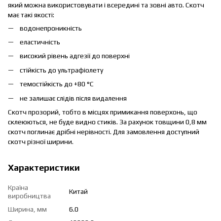
який можна використовувати і всередині та зовні авто. Скотч
має такі якості:
водонепроникність
еластичність
високий рівень адгезії до поверхні
стійкість до ультрафіолету
темостійкість до +80 °C
не залишає слідів після видалення
Скотч прозорий, тобто в місцях примикання поверхонь, що
склеюються, не буде видно стиків. За рахунок товщини 0,8 мм
скотч поглинає дрібні нерівності. Для замовлення доступний
скотч різної ширини.
Характеристики
Країна
Китай
виробництва
Ширина, мм
6.0