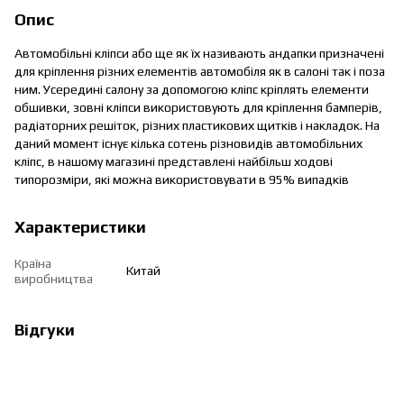
Опис
Автомобільні кліпси або ще як їх називають андапки призначені
для кріплення різних елементів автомобіля як в салоні так і поза
ним. Усередині салону за допомогою кліпс кріплять елементи
обшивки, зовні кліпси використовують для кріплення бамперів,
радіаторних решіток, різних пластикових щитків і накладок. На
даний момент існує кілька сотень різновидів автомобільних
кліпс, в нашому магазині представлені найбільш ходові
типорозміри, які можна використовувати в 95% випадків
Характеристики
Країна
Китай
виробництва
Відгуки