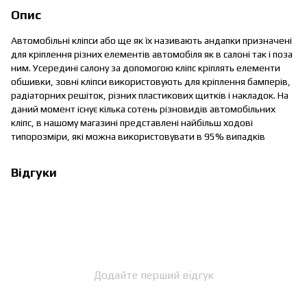
Опис
Автомобільні кліпси або ще як їх називають андапки призначені
для кріплення різних елементів автомобіля як в салоні так і поза
ним. Усередині салону за допомогою кліпс кріплять елементи
обшивки, зовні кліпси використовують для кріплення бамперів,
радіаторних решіток, різних пластикових щитків і накладок. На
даний момент існує кілька сотень різновидів автомобільних
кліпс, в нашому магазині представлені найбільш ходові
типорозміри, які можна використовувати в 95% випадків
Відгуки
Додайте перший відгук