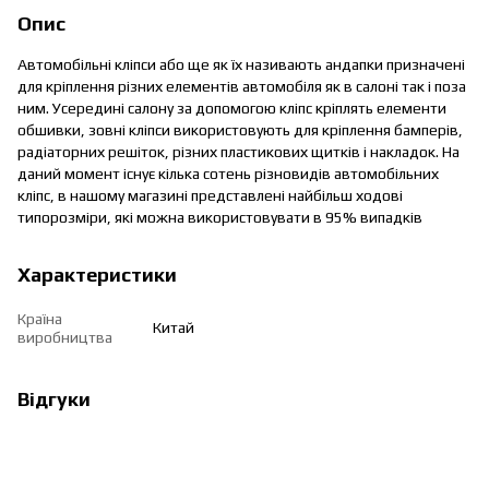
Опис
Автомобільні кліпси або ще як їх називають андапки призначені
для кріплення різних елементів автомобіля як в салоні так і поза
ним. Усередині салону за допомогою кліпс кріплять елементи
обшивки, зовні кліпси використовують для кріплення бамперів,
радіаторних решіток, різних пластикових щитків і накладок. На
даний момент існує кілька сотень різновидів автомобільних
кліпс, в нашому магазині представлені найбільш ходові
типорозміри, які можна використовувати в 95% випадків
Характеристики
Країна
Китай
виробництва
Відгуки