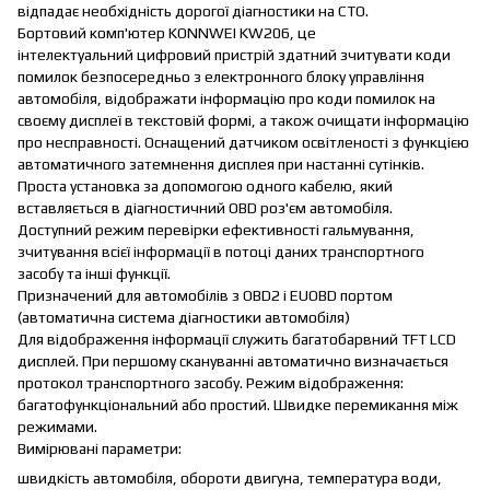
відпадає необхідність дорогої діагностики на СТО.
Бортовий комп'ютер KONNWEI KW206, це
інтелектуальний цифровий пристрій здатний зчитувати коди
помилок безпосередньо з електронного блоку управління
автомобіля, відображати інформацію про коди помилок на
своєму дисплеї в текстовій формі, а також очищати інформацію
про несправності. Оснащений датчиком освітленості з функцією
автоматичного затемнення дисплея при настанні сутінків.
Проста установка за допомогою одного кабелю, який
вставляється в діагностичний OBD роз'єм автомобіля.
Доступний режим перевірки ефективності гальмування,
зчитування всієї інформації в потоці даних транспортного
засобу та інші функції.
Призначений для автомобілів з OBD2 і EUOBD портом
(автоматична система діагностики автомобіля)
Для відображення інформації служить багатобарвний TFT LCD
дисплей. При першому скануванні автоматично визначається
протокол транспортного засобу. Режим відображення:
багатофункціональний або простий. Швидке перемикання між
режимами.
Вимірювані параметри:
швидкість автомобіля, обороти двигуна, температура води,