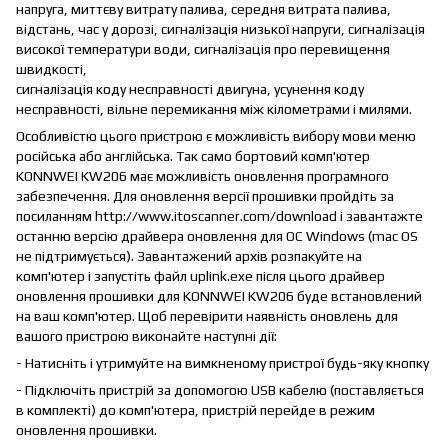
напруга, миттєву витрату палива, середня витрата палива,
відстань, час у дорозі, сигналізація низької напруги, сигналізація
високої температури води, сигналізація про перевищення
швидкості,
сигналізація коду несправності двигуна, усунення коду
несправності, вільне перемикання між кілометрами і милями.
Особливістю цього пристрою є можливість вибору мови меню
російська або англійська. Так само бортовий комп'ютер
KONNWEI KW206 має можливість оновлення програмного
забезпечення. Для оновлення версії прошивки пройдіть за
посиланням http://www.itoscanner.com/download і завантажте
останню версію драйвера оновлення для ОС Windows (mac OS
не підтримується). Завантажений архів розпакуйте на
комп'ютер і запустіть файл uplink.exe після цього драйвер
оновлення прошивки для KONNWEI KW206 буде встановлений
на ваш комп'ютер. Щоб перевірити наявність оновлень для
вашого пристрою виконайте наступні дії:
- Натисніть і утримуйте на вимкненому пристрої будь-яку кнопку
- Підключіть пристрій за допомогою USB кабелю (поставляється
в комплекті) до комп'ютера, пристрій перейде в режим
оновлення прошивки.