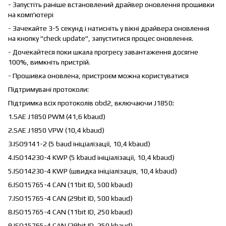
- Запустіть раніше встановлений драйвер оновлення прошивки
на комп'ютері
- Зачекайте 3-5 секунд і натисніть у вікні драйвера оновлення
на кнопку "check update", запуститися процес оновлення.
- Дочекайтеся поки шкала прогресу завантаження досягне
100%, вимкніть пристрій.
- Прошивка оновлена, пристроєм можна користуватися
Підтримувані протоколи:
Підтримка всіх протоколів obd2, включаючи J1850:
1.SAE J1850 PWM (41,6 kbaud)
2.SAE J1850 VPW (10,4 kbaud)
3.ISO9141-2 (5 baud ініціалізації, 10,4 kbaud)
4.ISO14230-4 KWP (5 kbaud ініціалізації, 10,4 kbaud)
5.ISO14230-4 KWP (швидка ініціалізація, 10,4 kbaud)
6.ISO15765-4 CAN (11bit ID, 500 kbaud)
7.ISO15765-4 CAN (29bit ID, 500 kbaud)
8.ISO15765-4 CAN (11bit ID, 250 kbaud)
9.ISO15765-4 CAN (29bit ID, 250 kbaud)