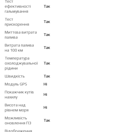
Тест
ефективності
Так
гальмування
Тест
Так
прискорення
Миттєва витрата
Так
палива
Витрата палива
Так
на 100 км
Температура
охолоджувальної
Так
рідини
Швидкість
Так
Модуль GPS
Ні
Покажчик кутів
Ні
нахилу
Висота над
Ні
рівнем моря
Можливість
Так
оновлення ПЗ
Відображення