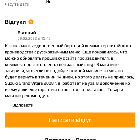
Ні
часу та дати
Відгуки
1
Евгений
09.02.2022 в 15:40
Как оказалось единственный бортовой компьютер китайского
производства с русскоязычным меню. Еще понравилось, что
можно обновлять прошивку с сайта производителя, в
комплекте для этого есть специальный шнур. В магазине
заверили, что если не подойдет к моей машине то можно
будет вернуть в течении 14 дней, но этого делать не пришлось,
Suzuki Grand Vitara 2008 г. в. работает на ура. В дополнение ко
всему дали еще гарантию на пол года от магазина. Товар и
магазин рекомендую.
Відповісти
Написати відгук
Доставка
Оплата