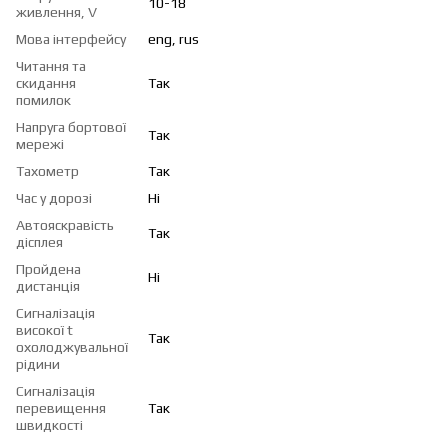
10-18
живлення, V
Мова інтерфейсу
eng, rus
Читання та
скидання
Так
помилок
Напруга бортової
Так
мережі
Тахометр
Так
Час у дорозі
Ні
Автояскравість
Так
дісплея
Пройдена
Ні
дистанція
Сигналізація
високої t
Так
охолоджувальної
рідини
Сигналізація
перевищення
Так
швидкості