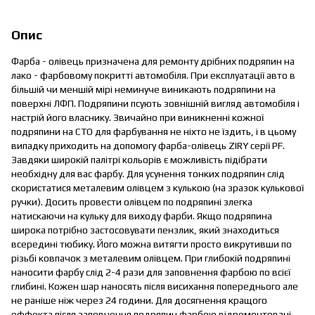
Опис
Фарба - олівець призначена для ремонту дрібних подряпин на
лако - фарбовому покритті автомобіля. При експлуатації авто в
більшій чи меншій мірі неминуче виникають подряпини на
поверхні ЛФП. Подряпини псують зовнішній вигляд автомобіля і
настрій його власнику. Звичайно при виникненні кожної
подряпини на СТО для фарбування не ніхто не їздить, і в цьому
випадку приходить на допомогу фарба-олівець ZIRY серії PF.
Завдяки широкій палітрі кольорів є можливість підібрати
необхідну для вас фарбу. Для усунення тонких подряпин слід
скористатися металевим олівцем з кулькою (на зразок кулькової
ручки). Досить провести олівцем по подряпині злегка
натискаючи на кульку для виходу фарби. Якщо подряпина
широка потрібно застосовувати пензлик, який знаходиться
всередині тюбику. Його можна витягти просто викрутивши по
різьбі ковпачок з металевим олівцем. При глибокій подряпині
наносити фарбу слід 2-4 рази для заповнення фарбою по всієї
глибині. Кожен шар наносять після висихання попереднього але
не раніше ніж через 24 години. Для досягнення кращого
еффекта після заповнення подряпин фарбою відремонтовані