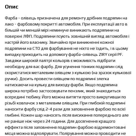
Опис
Фарба - олівець призначена для ремонту дрібних подряпин на
лако - фарбовому покритті автомобіля. При експлуатації авто в
більшій чи меншій мірі неминуче виникають подряпини на
поверхні ЛФП. Подряпини псують зовнішній вигляд автомобіля і
настрій його власнику. Звичайно при виникненні кожної
подряпини на СТО для фарбування не ніхто не їздить, і в цьому
випадку приходить на допомогу фарба-олівець ZIRY серії PF.
Завдяки широкій палітрі кольорів є можливість підібрати
необхідну для вас фарбу. Для усунення тонких подряпин слід
скористатися металевим олівцем з кулькою (на зразок кулькової
ручки). Досить провести олівцем по подряпині злегка
натискаючи на кульку для виходу фарби. Якщо подряпина
широка потрібно застосовувати пензлик, який знаходиться
всередині тюбику. Його можна витягти просто викрутивши по
різьбі ковпачок з металевим олівцем. При глибокій подряпині
наносити фарбу слід 2-4 рази для заповнення фарбою по всієї
глибині. Кожен шар наносять після висихання попереднього але
не раніше ніж через 24 години. Для досягнення кращого
еффекта після заповнення подряпин фарбою відремонтовані
місця можна відполірувати. Полірування можна проводити не