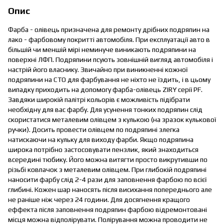
Опис
Фарба - олівець призначена для ремонту дрібних подряпин на
лако - фарбовому покритті автомобіля. При експлуатації авто в
більшій чи меншій мірі неминуче виникають подряпини на
поверхні ЛФП. Подряпини псують зовнішній вигляд автомобіля і
настрій його власнику. Звичайно при виникненні кожної
подряпини на СТО для фарбування не ніхто не їздить, і в цьому
випадку приходить на допомогу фарба-олівець ZIRY серії PF.
Завдяки широкій палітрі кольорів є можливість підібрати
необхідну для вас фарбу. Для усунення тонких подряпин слід
скористатися металевим олівцем з кулькою (на зразок кулькової
ручки). Досить провести олівцем по подряпині злегка
натискаючи на кульку для виходу фарби. Якщо подряпина
широка потрібно застосовувати пензлик, який знаходиться
всередині тюбику. Його можна витягти просто викрутивши по
різьбі ковпачок з металевим олівцем. При глибокій подряпині
наносити фарбу слід 2-4 рази для заповнення фарбою по всієї
глибині. Кожен шар наносять після висихання попереднього але
не раніше ніж через 24 години. Для досягнення кращого
еффекта після заповнення подряпин фарбою відремонтовані
місця можна відполірувати. Полірування можна проводити не