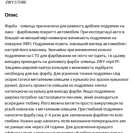
Опис
Фарба - олівець призначена для ремонту дрібних подряпин на
лако - фарбовому покритті автомобіля. При експлуатації авто в
більшій чи меншій мірі неминуче виникають подряпини на
поверхні ЛФП. Подряпини псують зовнішній вигляд автомобіля і
настрій його власнику. Звичайно при виникненні кожної
подряпини на СТО для фарбування не ніхто не їздить, і в цьому
випадку приходить на допомогу фарба-олівець ZIRY серії PF.
Завдяки широкій палітрі кольорів є можливість підібрати
необхідну для вас фарбу. Для усунення тонких подряпин слід
скористатися металевим олівцем з кулькою (на зразок кулькової
ручки). Досить провести олівцем по подряпині злегка
натискаючи на кульку для виходу фарби. Якщо подряпина
широка потрібно застосовувати пензлик, який знаходиться
всередині тюбику. Його можна витягти просто викрутивши по
різьбі ковпачок з металевим олівцем. При глибокій подряпині
наносити фарбу слід 2-4 рази для заповнення фарбою по всієї
глибині. Кожен шар наносять після висихання попереднього але
не раніше ніж через 24 години. Для досягнення кращого
еффекта після заповнення подряпин фарбою відремонтовані