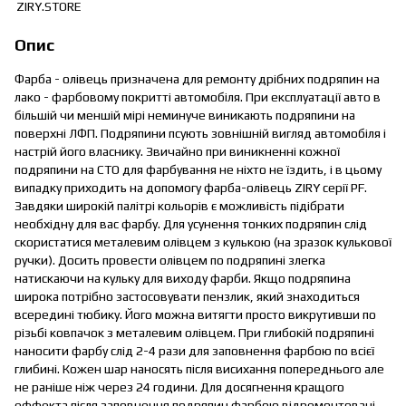
Опис
Фарба - олівець призначена для ремонту дрібних подряпин на
лако - фарбовому покритті автомобіля. При експлуатації авто в
більшій чи меншій мірі неминуче виникають подряпини на
поверхні ЛФП. Подряпини псують зовнішній вигляд автомобіля і
настрій його власнику. Звичайно при виникненні кожної
подряпини на СТО для фарбування не ніхто не їздить, і в цьому
випадку приходить на допомогу фарба-олівець ZIRY серії PF.
Завдяки широкій палітрі кольорів є можливість підібрати
необхідну для вас фарбу. Для усунення тонких подряпин слід
скористатися металевим олівцем з кулькою (на зразок кулькової
ручки). Досить провести олівцем по подряпині злегка
натискаючи на кульку для виходу фарби. Якщо подряпина
широка потрібно застосовувати пензлик, який знаходиться
всередині тюбику. Його можна витягти просто викрутивши по
різьбі ковпачок з металевим олівцем. При глибокій подряпині
наносити фарбу слід 2-4 рази для заповнення фарбою по всієї
глибині. Кожен шар наносять після висихання попереднього але
не раніше ніж через 24 години. Для досягнення кращого
еффекта після заповнення подряпин фарбою відремонтовані