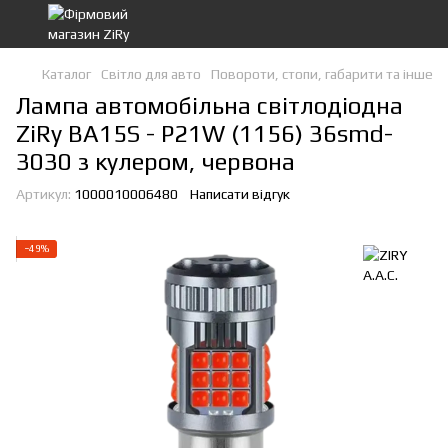
Каталог
Світло для авто
Повороти, стопи, габарити та інше
Лампа автомобільна світлодіодна
ZiRy BA15S - P21W (1156) 36smd-
3030 з кулером, червона
Артикул:
1000010006480
Написати відгук
−49%