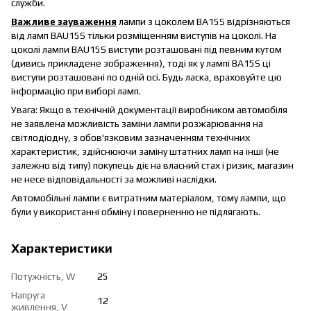
служби.
Важливе зауваження
лампи з цоколем BA15S відрізняються
від ламп BAU15S тільки розміщенням виступів на цоколі. На
цоколі лампи BAU15S виступи розташовані під певним кутом
(дивись прикладене зображення), тоді як у лампі BA15S ці
виступи розташовані по одній осі. Будь ласка, враховуйте цю
інформацію при виборі ламп.
Увага: Якщо в технічній документації виробником автомобіля
не заявлена ​​можливість заміни лампи розжарювання на
світлодіодну, з обов'язковим зазначенням технічних
характеристик, здійснюючи заміну штатних ламп на інші (не
залежно від типу) покупець діє на власний стах і ризик, магазин
не несе відповідальності за можливі наслідки.
Автомобільні лампи є витратним матеріалом, тому лампи, що
були у використанні обміну і поверненню не підлягають.
Характеристики
Потужність, W
25
Напруга
12
живлення, V