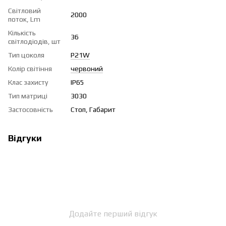
Світловий
2000
поток, Lm
Кількість
36
світлодіодів, шт
Тип цоколя
P21W
Колір світіння
червоний
Клас захисту
IP65
Тип матриці
3030
Застосовність
Стоп, Габарит
Відгуки
Додайте перший відгук