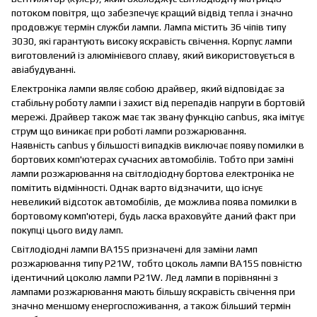
потоком повітря, що забезпечує кращий відвід тепла і значно
продовжує термін служби лампи. Лампа містить 36 чіпів типу
3030, які гарантують високу яскравість свічення. Корпус лампи
виготовлений із алюмінієвого сплаву, який використовується в
авіабудуванні.
Електроніка лампи являє собою драйвер, який відповідає за
стабільну роботу лампи і захист від перепадів напруги в бортовій
мережі. Драйвер також має так звану функцію canbus, яка імітує
струм що виникає при роботі лампи розжарювання.
Наявність canbus у більшості випадків виключає появу помилки в
бортових комп'ютерах сучасних автомобілів. Тобто при заміні
лампи розжарювання на світлодіодну бортова електроніка не
помітить відмінності. Однак варто відзначити, що існує
невеликий відсоток автомобілів, де можлива поява помилки в
бортовому комп'ютері, будь ласка враховуйте даний факт при
покупці цього виду ламп.
Світлодіодні лампи BA15S призначені для заміни ламп
розжарювання типу P21W, тобто цоколь лампи BA15S повністю
ідентичний цоколю лампи P21W. Лед лампи в порівнянні з
лампами розжарювання мають більшу яскравість свічення при
значно меншому енергоспоживання, а також більший термін