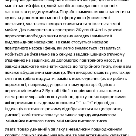
має сітчастий фільтр, який запобігає попаданню сторонніх
часточок всередину мийки. Піну або шампунь можна нанести на
кузов за допомогою ємності з форсункою (у комплекті
поставки), яка також швидко ставиться та знімається з міні
мийки. Для використання пристрою ZiRy multi 4in1 в режимі
порохотяг необхідно зняти водяну насадку і замінити її
выдповыдною насадкою. Те саме стосується насадок
повітряного насоса і фена, які легко знімаються і ставляться.
Робиться це буквально за 5 секунд завдяки швидко з'ємному
з'єднанню на защіпках. За допомогою повітряного насосу ви
завжди зможете накачати колеса до потрібного тиску, який вам
покаже вбудований манометр. Фен використовають у містах де
сміття потрібно видувати, замість всмокчування (як це робить
порохотяг), наприклад у підкапотному просторі. Однією з
переваг мінімийки ZiRy multi 4in1 в порівнянні з аналогами є
електронне управління потужністю, доступно чотири режими,
які перемикаються двома кнопками "-" та "+" відповідно.
Індикація поточного режиму відображається на цифровому
дисплеї, який також показує залишок заряду акумулятора.
мінімийка високого тиску. міні мийка високого тиску.
Увага: товар уцінений у зв'язку з невеликим пошкодженням
корпусу, пошкодження невеличке та має естетичний характер і