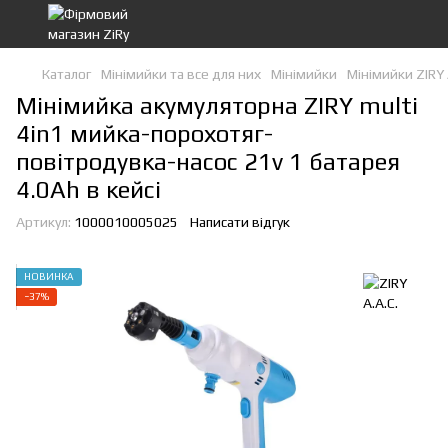
Каталог
Мінімийки та все для них
Мінімийки
Мінімийки ZIRY 
Мінімийка акумуляторна ZIRY multi
4in1 мийка-порохотяг-
повітродувка-насос 21v 1 батарея
4.0Ah в кейсі
Артикул:
1000010005025
Написати відгук
НОВИНКА
−37%