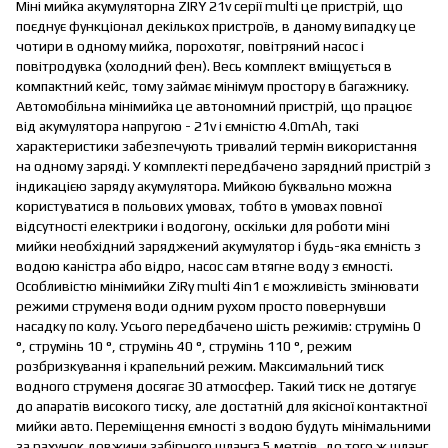
Міні мийка акумуляторна ZIRY 21v серії multi це пристрій, що
поєднує функціонал декількох пристроїв, в даному випадку це
чотири в одному мийка, порохотяг, повітряний насос і
повітродувка (холодний фен). Весь комплект вміщується в
компактний кейс, тому займає мінімум простору в багажнику.
Автомобільна мінімийка це автономний пристрій, що працює
від акумулятора напругою - 21v і ємністю 4.0mAh, такі
характеристики забезпечують тривалий термін використання
на одному заряді. У комплекті передбачено зарядний пристрій з
індикацією заряду акумулятора. Мийкою буквально можна
користуватися в польових умовах, тобто в умовах повної
відсутності електрики і водогону, оскільки для роботи міні
мийки необхідний заряджений акумулятор і будь-яка ємність з
водою каністра або відро, насос сам втягне воду з ємності.
Особливістю мінімийки ZiRy multi 4in1 є можливість змінювати
режими струменя води одним рухом просто повернувши
насадку по колу. Усього передбачено шість режимів: струмінь 0
°, струмінь 10 °, струмінь 40 °, струмінь 110 °, режим
розбризкування і крапельний режим. Максимальний тиск
водного струменя досягає 30 атмосфер. Такий тиск не дотягує
до апаратів високого тиску, але достатній для якісної контактної
мийки авто. Переміщення ємності з водою будуть мінімальними
за рахунок довжини забірного шланга 5 метрів, до того ж шланг