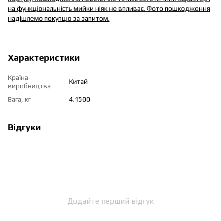
на функціональність мийки ніяк не впливає. Фото пошкодження
надішлемо покупцю за запитом.
Характеристики
Країна
Китай
виробництва
Вага, кг
4.1500
Відгуки
Додайте перший відгук