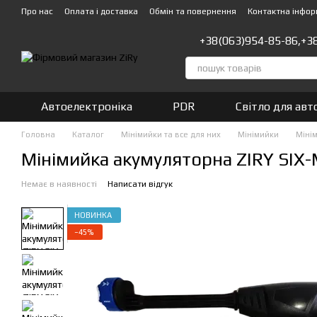
Перейти до основного контенту
Про нас
Оплата і доставка
Обмін та повернення
Контактна інфор
+38(063)954-85-86,
+3
Автоелектроніка
PDR
Світло для авт
Головна
Каталог
Мінімийки та все для них
Мінімийки
Мінім
Мінімийка акумуляторна ZIRY SIX-
Немає в наявності
Написати відгук
НОВИНКА
−45%