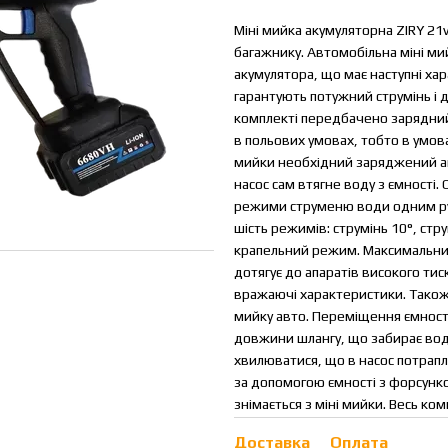
Міні мийка акумуляторна ZIRY 21v
багажнику. Автомобільна міні ми
акумулятора, що має наступні хар
гарантують потужний струмінь і 
комплекті передбачено зарядний
в польових умовах, тобто в умова
мийки необхідний заряджений аку
насос сам втягне воду з ємності
режими струменю води одним рух
шість режимів: струмінь 10°, стр
крапельний режим. Максимальний
дотягує до апаратів високого ти
вражаючі характеристики. Також 
мийку авто. Переміщення ємності
довжини шлангу, що забирає воду
хвилюватися, що в насос потрапл
за допомогою ємності з форсунко
знімається з міні мийки. Весь ко
міні мийка високого тиску
Доставка
Оплата