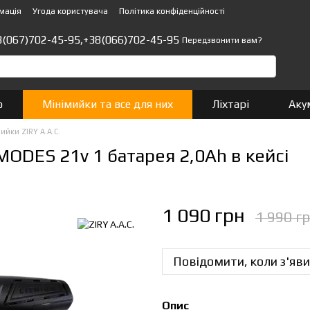
мація
Угода користувача
Політика конфіденційності
8(067)702-45-95,
+38(066)702-45-95
Передзвонити вам?
о
Мінімийки та все для них
Ліхтарі
Аку
ийки ZIRY A.A.C.
MODES 21v 1 батарея 2,0Ah в кейсі
1 090 грн
1 990 г
Повідомити, коли з'яви
Опис