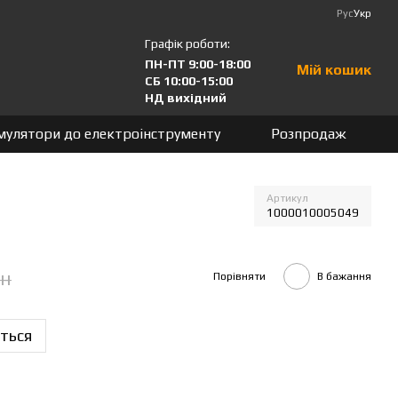
Рус
Укр
Графік роботи:
ПН-ПТ 9:00-18:00
Мій кошик
СБ 10:00-15:00
НД вихідний
мулятори до електроінструменту
Розпродаж
Артикул
1000010005049
рн
Порівняти
В бажання
ться