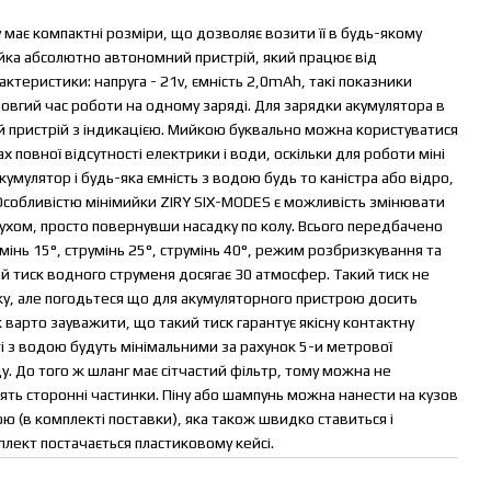
 має компактні розміри, що дозволяє возити її в будь-якому
йка абсолютно автономний пристрій, який працює від
актеристики: напруга - 21v, ємність 2,0mAh, такі показники
довгий час роботи на одному заряді. Для зарядки акумулятора в
 пристрій з індикацією. Мийкою буквально можна користуватися
х повної відсутності електрики і води, оскільки для роботи міні
мулятор і будь-яка ємність з водою будь то каністра або відро,
. Особливістю мінімийки ZIRY SIX-MODES є можливість змінювати
ом, просто повернувши насадку по колу. Всього передбачено
умінь 15°, струмінь 25°, струмінь 40°, режим розбризкування та
 тиск водного струменя досягає 30 атмосфер. Такий тиск не
ску, але погодьтеся що для акумуляторного пристрою досить
варто зауважити, що такий тиск гарантує якісну контактну
 з водою будуть мінімальними за рахунок 5-и метрової
. До того ж шланг має сітчастий фільтр, тому можна не
ять сторонні частинки. Піну або шампунь можна нанести на кузов
ю (в комплекті поставки), яка також швидко ставиться і
мплект постачається пластиковому кейсі.
мінімийка високого тиску.