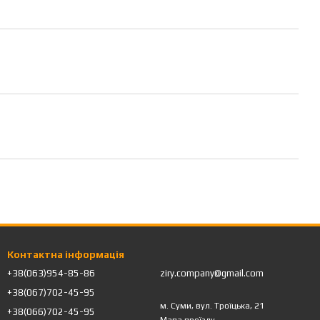
Контактна інформація
+38(063)954-85-86
ziry.company@gmail.com
+38(067)702-45-95
м. Суми, вул. Троїцька, 21
+38(066)702-45-95